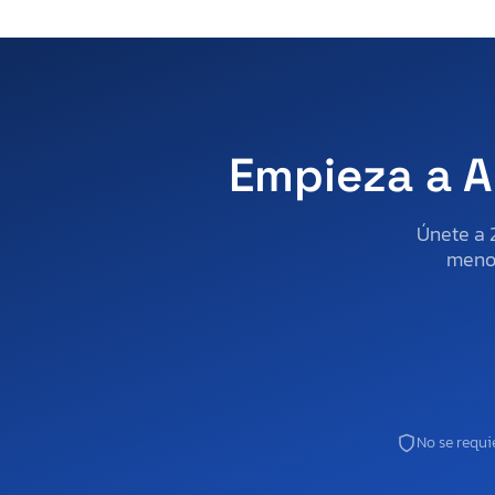
Empieza a A
Únete a 
menos
No se requie