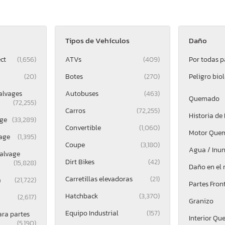
Tipos de Vehículos
Daño
ct
(1,656)
ATVs
(409)
Por todas p
(20)
Botes
(270)
Peligro bio
alvages
Autobuses
(463)
Quemado
(72,255)
Carros
(72,255)
Historia de
ge
(33,289)
Convertible
(1,060)
Motor Que
age
(1,395)
Coupe
(3,180)
Agua / Inu
alvage
Dirt Bikes
(42)
(15,828)
Daño en el
Carretillas elevadoras
(21)
a
(21,722)
Partes Fron
Hatchback
(3,370)
(2,617)
Granizo
Equipo Industrial
(157)
ara partes
Interior Q
(5,190)