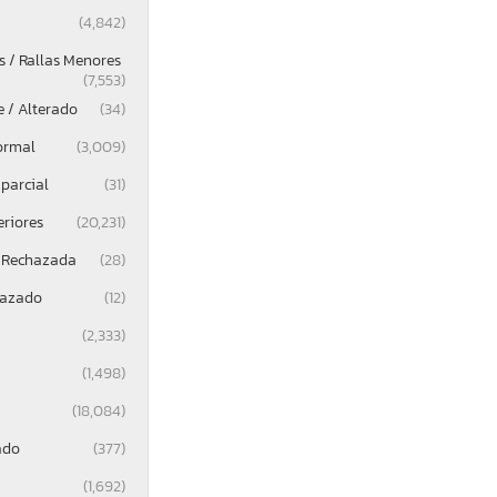
(4,842)
 / Rallas Menores
(7,553)
e / Alterado
(34)
ormal
(3,009)
parcial
(31)
eriores
(20,231)
 Rechazada
(28)
lazado
(12)
(2,333)
(1,498)
(18,084)
ado
(377)
(1,692)