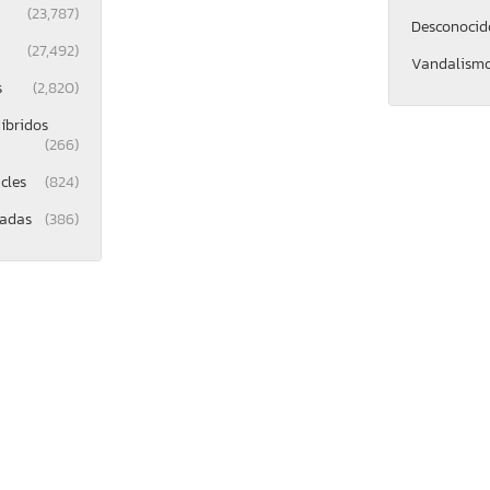
(23,787)
Desconocid
(27,492)
Vandalism
s
(2,820)
íbridos
(266)
cles
(824)
gadas
(386)