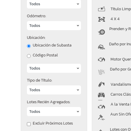
Título Limp
Odómetro:
4 X 4
Prenden y 
Ubicación:
Daño por In
Ubicación de Subasta
Código Postal
Motor Que
Daño por G
Tipo de Título:
Vandalism
Carros Clás
Lotes Recién Agregados:
A la Venta
Aun Sin Of
Excluir Próximos Lotes
Lotes con O