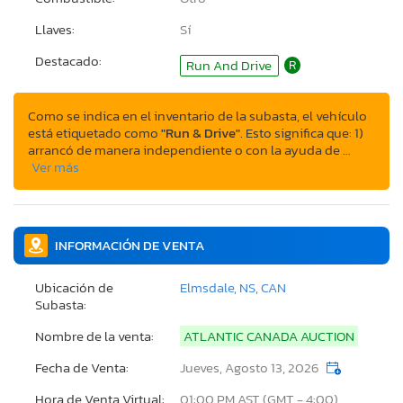
Llaves:
Sí
Destacado:
Run And Drive
R
Como se indica en el inventario de la subasta, el vehículo
está etiquetado como
"Run & Drive"
. Esto significa que: 1)
arrancó de manera independiente o con la ayuda de …
Ver más
INFORMACIÓN DE VENTA
Ubicación de
Elmsdale, NS, CAN
Subasta:
Nombre de la venta:
ATLANTIC CANADA AUCTION
Fecha de Venta:
Jueves, Agosto 13, 2026
Hora de Venta Virtual:
01:00 PM AST (GMT - 4:00)