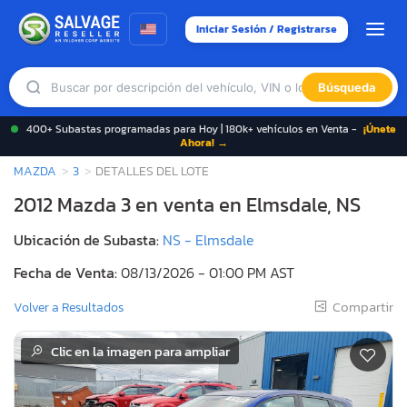
Iniciar Sesión / Registrarse
Búsqueda
400+ Subastas programadas para Hoy | 180k+ vehículos en Venta -
¡Únete
Ahora! →
MAZDA
3
DETALLES DEL LOTE
2012 Mazda 3 en venta en Elmsdale, NS
Ubicación de Subasta:
NS - Elmsdale
Fecha de Venta:
08/13/2026 - 01:00 PM AST
Compartir
Volver a Resultados
Clic en la imagen para ampliar