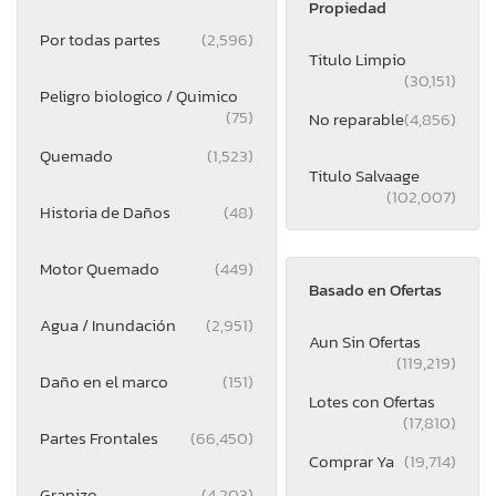
Propiedad
Por todas partes
(2,596)
Titulo Limpio
(30,151)
Peligro biologico / Quimico
(75)
No reparable
(4,856)
Quemado
(1,523)
Titulo Salvaage
(102,007)
Historia de Daños
(48)
Motor Quemado
(449)
Basado en Ofertas
Agua / Inundación
(2,951)
Aun Sin Ofertas
(119,219)
Daño en el marco
(151)
Lotes con Ofertas
(17,810)
Partes Frontales
(66,450)
Comprar Ya
(19,714)
Granizo
(4,203)