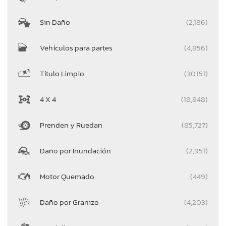
Sin Daño
(2,186)
Vehículos para partes
(4,856)
Título Limpio
(30,151)
4 X 4
(18,848)
Prenden y Ruedan
(85,727)
Daño por Inundación
(2,951)
Motor Quemado
(449)
Daño por Granizo
(4,203)