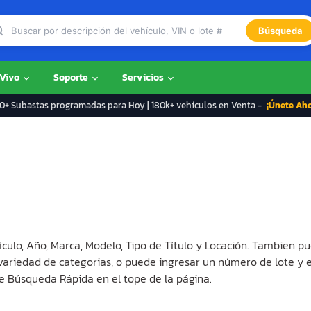
Búsqueda
 Vivo
Soporte
Servicios
+ Subastas programadas para Hoy | 180k+ vehículos en Venta -
¡Únete Ah
ículo, Año, Marca, Modelo, Tipo de Título y Locación. Tambien pu
 variedad de categorias, o puede ingresar un número de lote y 
e Búsqueda Rápida en el tope de la página.