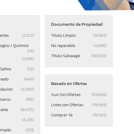
Documento de Propiedad
artes
(2,572)
Titulo Limpio
(30,164)
logico / Quimico
No reparable
(4,666)
(74)
Titulo Salvaage
(98,820)
(1,506)
 Daños
(52)
mado
(449)
Basado en Ofertas
ndación
(2,880)
Aun Sin Ofertas
(113,668)
 marco
(156)
Lotes con Ofertas
(19,999)
tales
(64,125)
Comprar Ya
(19,925)
(4,235)
uemado
(201)