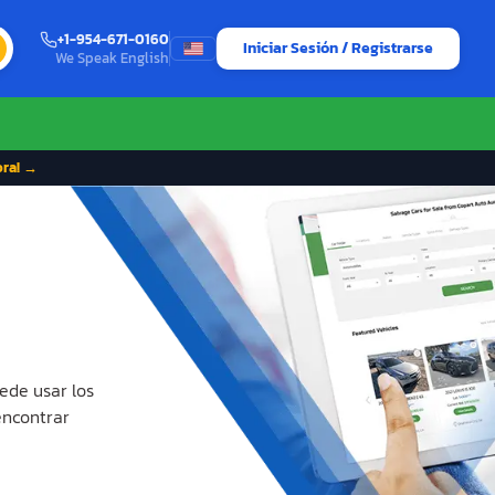
+1-954-671-0160
Iniciar Sesión / Registrarse
We Speak English
ora! →
ede usar los
encontrar