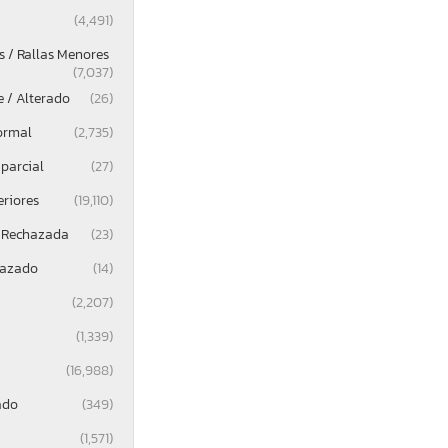
(4,491)
 / Rallas Menores
(7,037)
e / Alterado
(26)
ormal
(2,735)
parcial
(27)
eriores
(19,110)
 Rechazada
(23)
lazado
(14)
(2,207)
(1,339)
(16,988)
ado
(349)
(1,571)