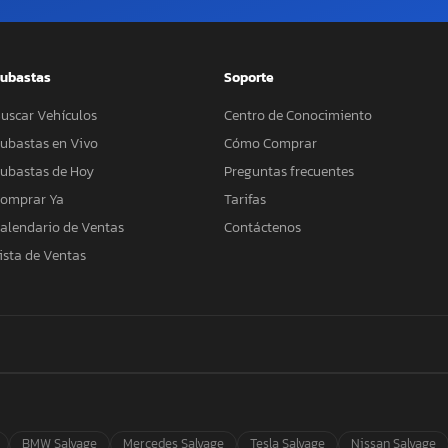
ubastas
Soporte
uscar Vehículos
Centro de Conocimiento
ubastas en Vivo
Cómo Comprar
ubastas de Hoy
Preguntas frecuentes
omprar Ya
Tarifas
alendario de Ventas
Contáctenos
ista de Ventas
BMW Salvage
Mercedes Salvage
Tesla Salvage
Nissan Salvage