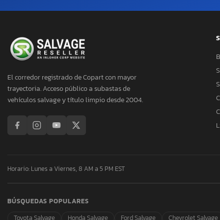
S
B
S
El corredor registrado de Copart con mayor
S
trayectoria. Acceso público a subastas de
C
vehículos salvage y título limpio desde 2004.
C
L
Horario: Lunes a Viernes, 8 AM a 5 PM EST
BÚSQUEDAS POPULARES
Toyota Salvage
Honda Salvage
Ford Salvage
Chevrolet Salvage