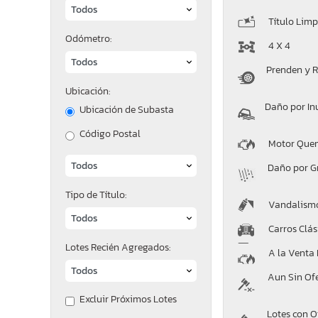
Título Limp
Odómetro:
4 X 4
Prenden y 
Ubicación:
Daño por In
Ubicación de Subasta
Código Postal
Motor Que
Daño por G
Tipo de Título:
Vandalism
Carros Clás
Lotes Recién Agregados:
A la Venta
Aun Sin Of
Excluir Próximos Lotes
Lotes con O