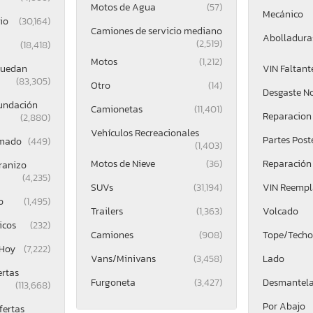
Motos de Agua
(57)
Mecánico
io
(30,164)
Camiones de servicio mediano
Abolladuras
(2,519)
(18,418)
Motos
(1,212)
Ruedan
VIN Faltant
(83,305)
Otro
(14)
Desgaste N
undación
Camionetas
(11,401)
Reparacion 
(2,880)
Vehículos Recreacionales
Partes Post
mado
(449)
(1,403)
Motos de Nieve
(36)
Reparación
ranizo
(4,235)
SUVs
(31,194)
VIN Reemp
o
(1,495)
Trailers
(1,363)
Volcado
icos
(232)
Camiones
(908)
Tope/Techo
 Hoy
(7,222)
Vans/Minivans
(3,458)
Lado
ertas
Furgoneta
(3,427)
Desmantel
(113,668)
Por Abajo
fertas