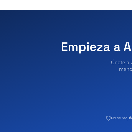
Empieza a A
Únete a 
menos
No se requie