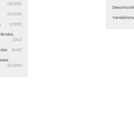
(19,999)
Desconocid
(23,833)
Vandalism
s
(2,658)
íbridos
(262)
cles
(649)
gadas
(12,084)