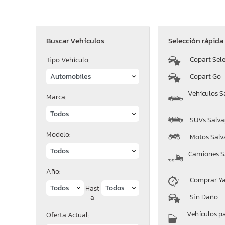
Buscar Vehículos
Selección rápida
Copart Sele
Tipo Vehículo:
Copart Go
Vehículos S
Marca:
SUVs Salva
Modelo:
Motos Salv
Camiones S
Año:
Comprar Y
Hast
Sin Daño
a
Vehículos p
Oferta Actual: