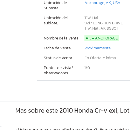
Ubicación de
Anchorage, AK, USA
Subasta:
Ubicación del
T.W. Hall
sublote:
9217 LONG RUN DRIVE
T.W. Hall AK 99801
Nombre de la venta:
AK - ANCHORAGE
Fecha de Venta:
Proximamente
Status de Venta:
En Oferta Mínima
Puntos de vista/
1/
0
observadores:
Mas sobre este
2010 Honda Cr-v exl, Lo
¿Listo para hacer una oferta ganadora? ¡Echa un vistaz