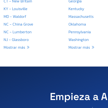
CT - New Britain
Georgia
KY - Louisville
Kentucky
MD - Waldorf
Massachusetts
NC - China Grove
Oklahoma
NC - Lumberton
Pennsylvania
NJ - Glassboro
Washington
Mostrar más
Mostrar más
Empieza a A