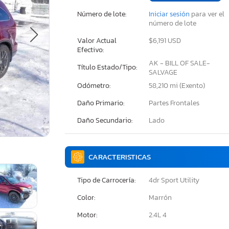
Número de lote:
Iniciar sesión
para ver el
número de lote
Valor Actual
$6,191 USD
Efectivo:
AK - BILL OF SALE-
Título Estado/Tipo:
SALVAGE
Odómetro:
58,210 mi (Exento)
Daño Primario:
Partes Frontales
Daño Secundario:
Lado
CARACTERISTICAS
Tipo de Carrocería:
4dr Sport Utility
Color:
Marrón
Motor:
2.4L 4