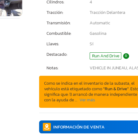
Cilindros:
4
Tracción:
Tracción Delantera
Transmisión:
Automatic
Combustible:
Gasolina
Llaves:
Sí
Destacado:
Run And Drive
R
Notas:
VEHICLE IN JUNEAU, AL
Como se indica en el inventario de la subasta, el
vehículo está etiquetado como
"Run & Drive"
. Est
significa que: 1) arrancó de manera independiente
con la ayuda de …
Ver más
INFORMACIÓN DE VENTA