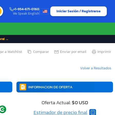
+1-954-671-0160
Iniciar Sesión / Registrarse
We Speak English
ora! →
ar a Watchlist
Comparar
Enviar por email
Imprimir
Volver a Resultados
INFORMACION DE OFERTA
Oferta Actual:
$0 USD
Estimador de precio final