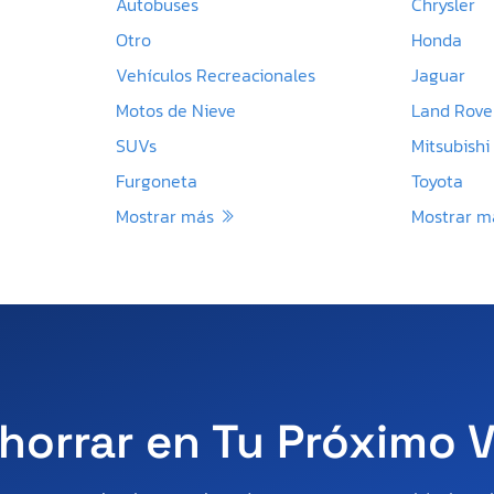
Autobuses
Chrysler
Otro
Honda
Vehículos Recreacionales
Jaguar
Motos de Nieve
Land Rove
SUVs
Mitsubishi
Furgoneta
Toyota
Mostrar más
Mostrar 
horrar en Tu Próximo 