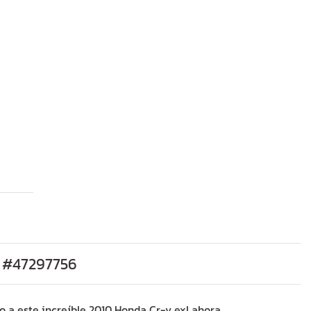
t #47297756
o a este increíble 2010 Honda Cr-v exl ahora