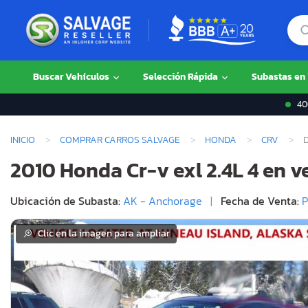
Buscar Vehículos
Selección Rápida
Subastas en
400
INICIO
COMPRAR CARROS SALVAGE
HONDA
CRV
2010 Honda Cr-v exl 2.4L 4 en 
Ubicación de Subasta:
AK - Anchorage
|
Fecha de Venta:
P
Clic en la imagen para ampliar