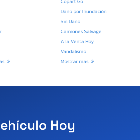
Copart Go
Daño por Inundación
Sin Daño
r
Camiones Salvage
A la Venta Hoy
Vandalismo
más
Mostrar más
Vehículo Hoy