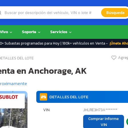
Búsqueda
 Vivo
Soporte
Servicios
+ Subastas programadas para Hoy | 180k+ vehículos en Venta -
¡Únete Ah
Agreg
DETALLES DEL LOTE
venta en Anchorage, AK
roximamente
DETALLES DEL LOTE
VIN:
JHLRE3H73A*******
Comprar informe
VIN