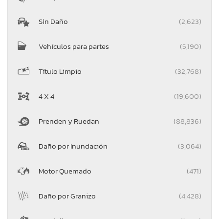
Sin Daño
(2,623)
Vehículos para partes
(5,190)
Título Limpio
(32,768)
4 X 4
(19,600)
Prenden y Ruedan
(88,836)
Daño por Inundación
(3,064)
Motor Quemado
(471)
Daño por Granizo
(4,428)