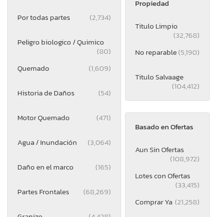
Propiedad
Por todas partes
(2,734)
Titulo Limpio
(32,768)
Peligro biologico / Quimico
(80)
No reparable
(5,190)
Quemado
(1,609)
Titulo Salvaage
(104,412)
Historia de Daños
(54)
Motor Quemado
(471)
Basado en Ofertas
Agua / Inundación
(3,064)
Aun Sin Ofertas
(108,972)
Daño en el marco
(165)
Lotes con Ofertas
(33,415)
Partes Frontales
(68,269)
Comprar Ya
(21,258)
Granizo
(4,428)