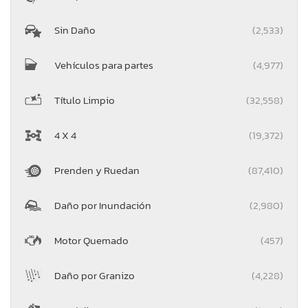
Sin Daño
(2,533)
Vehículos para partes
(4,977)
Título Limpio
(32,558)
4 X 4
(19,372)
Prenden y Ruedan
(87,410)
Daño por Inundación
(2,980)
Motor Quemado
(457)
Daño por Granizo
(4,228)