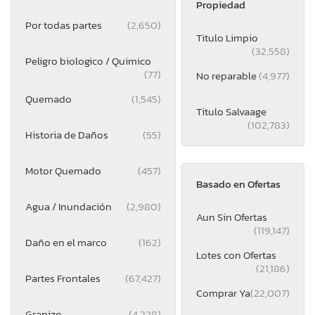
Propiedad
Por todas partes
(2,650)
Titulo Limpio
(32,558)
Peligro biologico / Quimico
(77)
No reparable
(4,977)
Quemado
(1,545)
Titulo Salvaage
(102,783)
Historia de Daños
(55)
Motor Quemado
(457)
Basado en Ofertas
Agua / Inundación
(2,980)
Aun Sin Ofertas
(119,147)
Daño en el marco
(162)
Lotes con Ofertas
(21,186)
Partes Frontales
(67,427)
Comprar Ya
(22,007)
Granizo
(4,228)