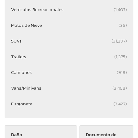
Vehículos Recreacionales
(1,407)
Motos de Nieve
(36)
SUVs
(31,297)
Trailers
(1,375)
Camiones
(918)
Vans/Minivans
(3,468)
Furgoneta
(3,427)
Daño
Documento de