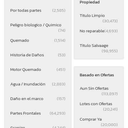
Propiedad
Por todas partes
(2,585)
Titulo Limpio
(30,473)
Peligro biologico / Quimico
(74)
No reparable
(4,693)
Quemado
(1,514)
Titulo Salvaage
(98,955)
Historia de Daños
(53)
Motor Quemado
(451)
Basado en Ofertas
Agua / Inundación
(2,883)
Aun Sin Ofertas
(113,897)
Daño en el marco
(157)
Lotes con Ofertas
(20,241)
Partes Frontales
(64,293)
Comprar Ya
(20,080)
Granizo
(4,244)