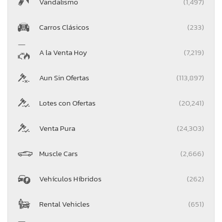
Vandalismo
(1,497)
Carros Clásicos
(233)
A la Venta Hoy
(7,219)
Aun Sin Ofertas
(113,897)
Lotes con Ofertas
(20,241)
Venta Pura
(24,303)
Muscle Cars
(2,666)
Vehículos Híbridos
(262)
Rental Vehicles
(651)