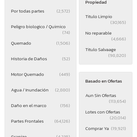
Propiedad
Por todas partes
(2,572)
Titulo Limpio
(30,165)
Peligro biologico / Quimico
(74)
No reparable
(4,666)
Quemado
(1,506)
Titulo Salvaage
(98,820)
Historia de Daños
(52)
Motor Quemado
(449)
Basado en Ofertas
Agua / Inundación
(2,880)
Aun Sin Ofertas
(113,654)
Daño en el marco
(156)
Lotes con Ofertas
(20,014)
Partes Frontales
(64,126)
Comprar Ya
(19,921)
Granizo
(4,235)