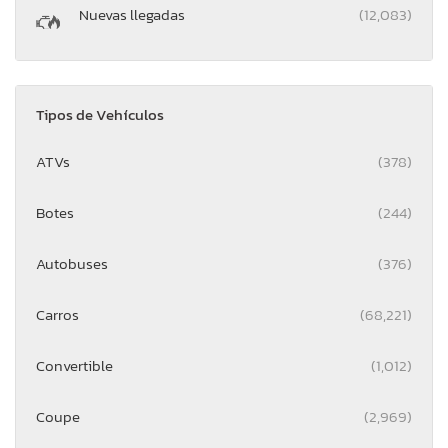
Nuevas llegadas
(12,083)
Tipos de Vehículos
ATVs
(378)
Botes
(244)
Autobuses
(376)
Carros
(68,221)
Convertible
(1,012)
Coupe
(2,969)