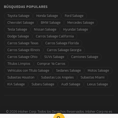
BÚSQUEDAS POPULARES
Toyota Salvage
Honda Salvage
Ford Salvage
Chevrolet Salvage
BMW Salvage
Mercedes Salvage
Tesla Salvage
Nissan Salvage
Hyundai Salvage
Dodge Salvage
Carros Salvage California
Carros Salvage Texas
Carros Salvage Florida
Carros Salvage Illinois
Carros Salvage Georgia
Carros Salvage Ohio
SUVs Salvage
Camiones Salvage
Títulos Limpios
Comprar Ya Carros
Vehículos con Título Salvage
Sedanes Salvage
Motos Salvage
Subastas Houston
Subastas Los Angeles
Subastas Miami
KIA Salvage
Subaru Salvage
Audi Salvage
Lexus Salvage
© 2026 Inloher Corp. Todos los Derechos Reservados. Inloher Corp no es
propiedad ni está afiliada con Copart, Inc.