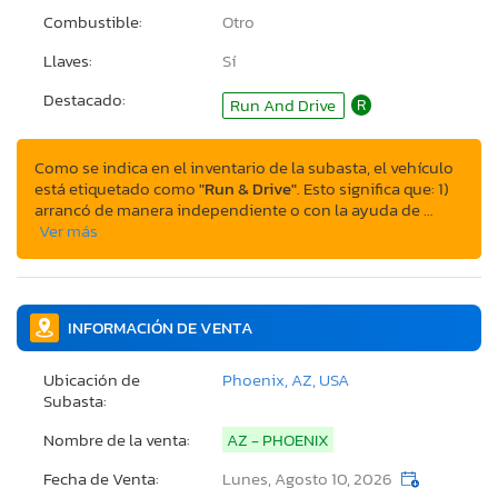
Combustible:
Otro
Llaves:
Sí
Destacado:
Run And Drive
R
Como se indica en el inventario de la subasta, el vehículo
está etiquetado como
"Run & Drive"
. Esto significa que: 1)
arrancó de manera independiente o con la ayuda de …
Ver más
INFORMACIÓN DE VENTA
Ubicación de
Phoenix, AZ, USA
Subasta:
Nombre de la venta:
AZ - PHOENIX
Fecha de Venta:
Lunes, Agosto 10, 2026