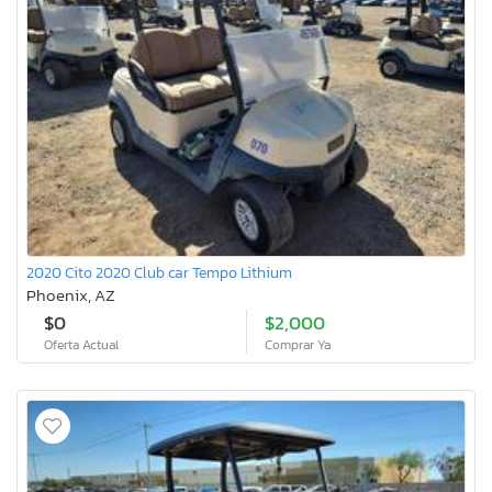
2020 Cito 2020 Club car Tempo Lithium
Phoenix, AZ
$0
$2,000
Oferta Actual
Comprar Ya