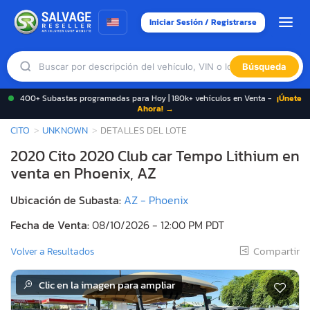
Iniciar Sesión / Registrarse
Búsqueda
400+ Subastas programadas para Hoy | 180k+ vehículos en Venta -
¡Únete
Ahora! →
CITO
UNKNOWN
DETALLES DEL LOTE
2020 Cito 2020 Club car Tempo Lithium en
venta en Phoenix, AZ
Ubicación de Subasta:
AZ - Phoenix
Fecha de Venta:
08/10/2026 - 12:00 PM PDT
Compartir
Volver a Resultados
Clic en la imagen para ampliar