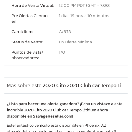
Hora de Venta Virtual:
12:00 PM PDT (GMT - 7:00)
Pre Ofertas Cierran
1 dias 19 horas 10 minutos
en:
Carril/ítem:
A/978
Status de Venta:
En Oferta Mínima
Puntos de vista/
1/
0
observadores:
Mas sobre este
2020 Cito 2020 Club car Tempo Lithium, Lot #49709536
¿Listo para hacer una oferta ganadora? ¡Echa un vistazo a este
increíble 2020 Cito 2020 Club car Tempo Lithium ahora
disponible en SalvageReseller.com!
Este fantástico vehículo está disponible en Phoenix, AZ,
ofreciéndote la oportunidad de ahorrar significativamente. Si