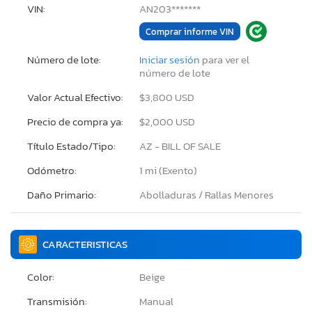
VIN:
AN203*******
Comprar informe VIN
Número de lote:
Iniciar sesión
para ver el
número de lote
Valor Actual Efectivo:
$3,800 USD
Precio de compra ya:
$2,000 USD
Título Estado/Tipo:
AZ - BILL OF SALE
Odómetro:
1 mi (Exento)
Daño Primario:
Abolladuras / Rallas Menores
CARACTERISTICAS
Color:
Beige
Transmisión:
Manual