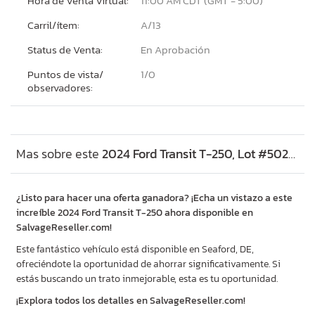
Hora de Venta Virtual:
11:00 AM CDT (GMT - 5:00)
Carril/ítem:
A/13
Status de Venta:
En Aprobación
Puntos de vista/
1/
0
observadores:
Mas sobre este
2024 Ford Transit T-250, Lot #50268076
¿Listo para hacer una oferta ganadora? ¡Echa un vistazo a este
increíble 2024 Ford Transit T-250 ahora disponible en
SalvageReseller.com!
Este fantástico vehículo está disponible en Seaford, DE,
ofreciéndote la oportunidad de ahorrar significativamente. Si
estás buscando un trato inmejorable, esta es tu oportunidad.
¡Explora todos los detalles en SalvageReseller.com!