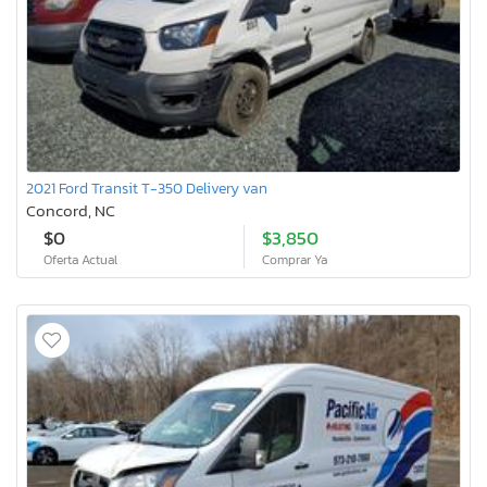
2021 Ford Transit T-350 Delivery van
Concord, NC
$0
$3,850
Oferta Actual
Comprar Ya