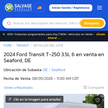
Iniciar Sesión / Registrarse
Búsqueda
400+ Subastas programadas para Hoy | 180k+ vehículos en Venta -
¡Únete
Ahora! →
FORD
TRANSIT
DETALLES DEL LOTE
2024 Ford Transit T-250 3.5L 6 en venta en
Seaford, DE
Ubicación de Subasta:
DE - Seaford
Fecha de Venta:
08/05/2026 - 11:00 AM CDT
Compartir
Volver a Resultados
Clic en la imagen para ampliar