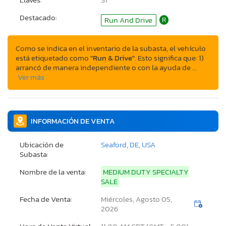
Destacado:
Run And Drive
R
Como se indica en el inventario de la subasta, el vehículo
está etiquetado como
"Run & Drive"
. Esto significa que: 1)
arrancó de manera independiente o con la ayuda de …
Ver más
INFORMACIÓN DE VENTA
Ubicación de
Seaford, DE, USA
Subasta:
Nombre de la venta:
MEDIUM DUTY SPECIALTY
SALE
Fecha de Venta:
Miércoles, Agosto 05,
2026