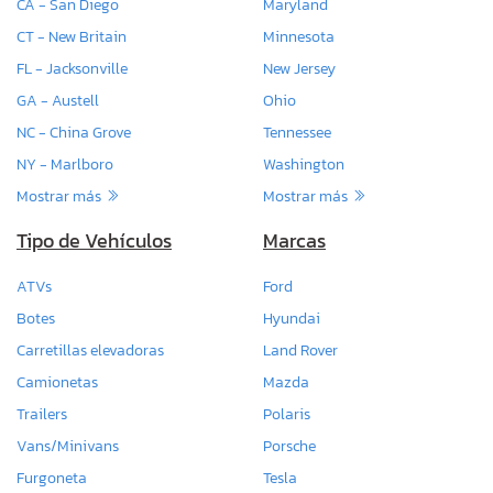
CA - San Diego
Maryland
CT - New Britain
Minnesota
FL - Jacksonville
New Jersey
GA - Austell
Ohio
NC - China Grove
Tennessee
NY - Marlboro
Washington
Mostrar más
Mostrar más
Tipo de Vehículos
Marcas
ATVs
Ford
Botes
Hyundai
Carretillas elevadoras
Land Rover
Camionetas
Mazda
Trailers
Polaris
Vans/Minivans
Porsche
Furgoneta
Tesla