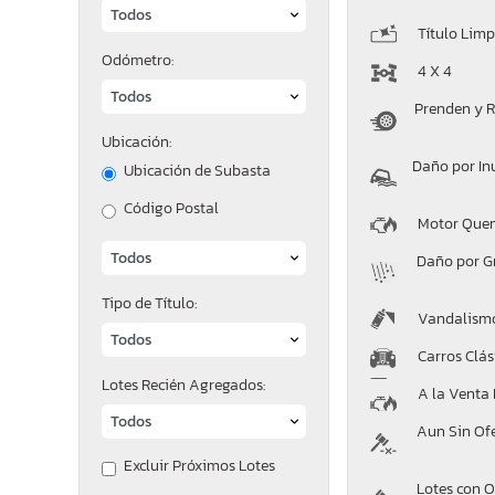
Título Limp
Odómetro:
4 X 4
Prenden y 
Ubicación:
Daño por In
Ubicación de Subasta
Código Postal
Motor Que
Daño por G
Tipo de Título:
Vandalism
Carros Clás
Lotes Recién Agregados:
A la Venta
Aun Sin Of
Excluir Próximos Lotes
Lotes con O