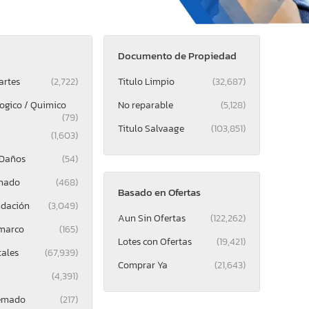
Documento de Propiedad
artes
(2,722)
Titulo Limpio
(32,687)
logico / Quimico
No reparable
(5,128)
(79)
Titulo Salvaage
(103,851)
(1,603)
 Daños
(54)
mado
(468)
Basado en Ofertas
ndación
(3,049)
Aun Sin Ofertas
(122,262)
 marco
(165)
Lotes con Ofertas
(19,421)
tales
(67,939)
Comprar Ya
(21,643)
(4,391)
uemado
(217)