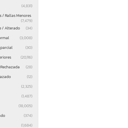
(4,831)
 / Rallas Menores
(7,479)
e / Alterado
(34)
ormal
(3,008)
parcial
(30)
eriores
(20,116)
 Rechazada
(28)
lazado
(12)
(2,325)
(1,487)
(18,005)
ado
(374)
(1,684)