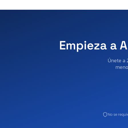
Empieza a A
Únete a 
menos
No se requie