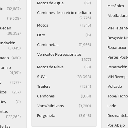
Motos de Agua
(67)
Mecánico
io
(32,687)
Camiones de servicio mediano
Abolladuras
(2,776)
(19,509)
Motos
(1,345)
Ruedan
VIN Faltant
(88,392)
Otro
(15)
Desgaste N
undación
Camionetas
(11,956)
Reparacion 
(3,049)
Vehículos Recreacionales
Partes Post
mado
(468)
(1,577)
Motos de Nieve
(38)
Reparación
ranizo
(4,391)
SUVs
(33,098)
VIN Reemp
o
(1,577)
Trailers
(1,534)
Volcado
icos
(257)
Camiones
(1,051)
Tope/Techo
 Hoy
(0)
Vans/Minivans
(3,760)
Lado
ertas
Furgoneta
(3,643)
Desmantel
(122,262)
Por Abajo
fertas