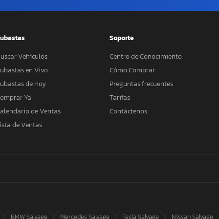
ubastas
Soporte
uscar Vehículos
Centro de Conocimiento
ubastas en Vivo
Cómo Comprar
ubastas de Hoy
Preguntas frecuentes
omprar Ya
Tarifas
alendario de Ventas
Contáctenos
ista de Ventas
BMW Salvage
Mercedes Salvage
Tesla Salvage
Nissan Salvage