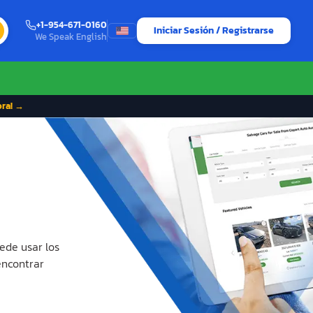
+1-954-671-0160
Iniciar Sesión / Registrarse
We Speak English
ora! →
ede usar los
encontrar