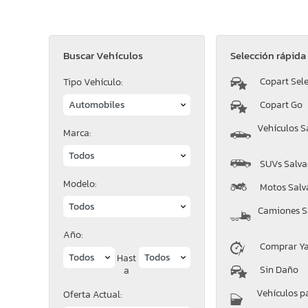
Buscar Vehículos
Selección rápida
Copart Sele
Tipo Vehículo:
Copart Go
Vehículos S
Marca:
SUVs Salva
Modelo:
Motos Salv
Camiones S
Año:
Comprar Y
Hast
Sin Daño
a
Vehículos p
Oferta Actual: