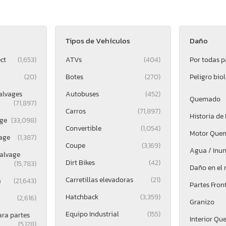
Tipos de Vehículos
Daño
ct
(1,653)
ATVs
(404)
Por todas p
(20)
Botes
(270)
Peligro bio
alvages
Autobuses
(452)
Quemado
(71,897)
Carros
(71,897)
Historia de
ge
(33,098)
Convertible
(1,054)
Motor Que
age
(1,387)
Coupe
(3,169)
Agua / Inu
alvage
Dirt Bikes
(42)
(15,783)
Daño en el
Carretillas elevadoras
(21)
a
(21,643)
Partes Fron
Hatchback
(3,359)
(2,616)
Granizo
Equipo Industrial
(155)
ara partes
Interior Q
(5,128)