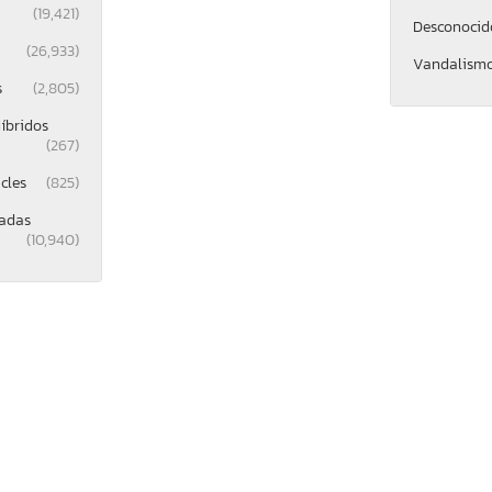
(19,421)
Desconocid
(26,933)
Vandalism
s
(2,805)
íbridos
(267)
cles
(825)
gadas
(10,940)