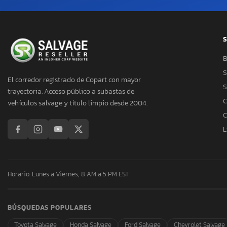
S
B
S
El corredor registrado de Copart con mayor
S
trayectoria. Acceso público a subastas de
C
vehículos salvage y título limpio desde 2004.
C
L
Horario: Lunes a Viernes, 8 AM a 5 PM EST
BÚSQUEDAS POPULARES
Toyota Salvage
Honda Salvage
Ford Salvage
Chevrolet Salvage