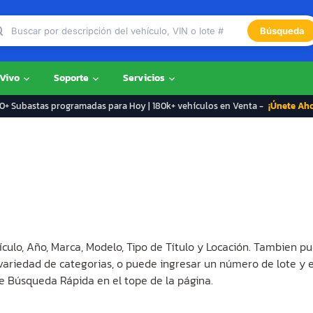
Búsqueda
 Vivo
Soporte
Servicios
+ Subastas programadas para Hoy | 180k+ vehículos en Venta -
¡Únete Ah
ículo, Año, Marca, Modelo, Tipo de Título y Locación. Tambien pu
 variedad de categorias, o puede ingresar un número de lote y 
e Búsqueda Rápida en el tope de la página.