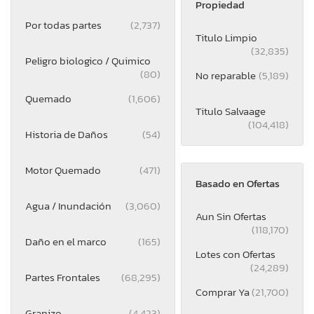
Propiedad
Por todas partes
(2,737)
Titulo Limpio
(32,835)
Peligro biologico / Quimico
(80)
No reparable
(5,189)
Quemado
(1,606)
Titulo Salvaage
(104,418)
Historia de Daños
(54)
Motor Quemado
(471)
Basado en Ofertas
Agua / Inundación
(3,060)
Aun Sin Ofertas
(118,170)
Daño en el marco
(165)
Lotes con Ofertas
(24,289)
Partes Frontales
(68,295)
Comprar Ya
(21,700)
Granizo
(4,423)