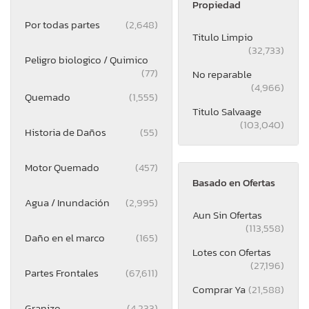
Propiedad
Por todas partes
(2,648)
Titulo Limpio
(32,733)
Peligro biologico / Quimico
(77)
No reparable
(4,966)
Quemado
(1,555)
Titulo Salvaage
(103,040)
Historia de Daños
(55)
Motor Quemado
(457)
Basado en Ofertas
Agua / Inundación
(2,995)
Aun Sin Ofertas
(113,558)
Daño en el marco
(165)
Lotes con Ofertas
(27,196)
Partes Frontales
(67,611)
Comprar Ya
(21,588)
Granizo
(4,233)