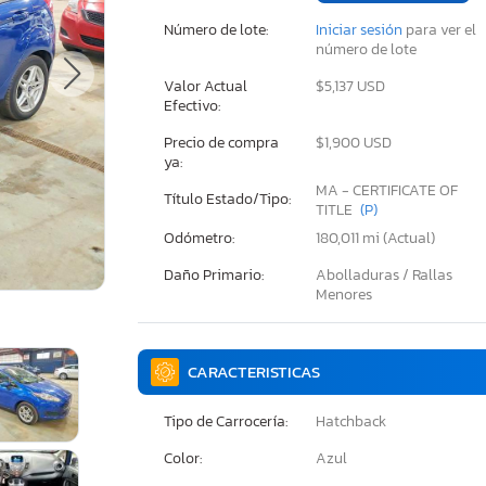
Número de lote:
Iniciar sesión
para ver el
número de lote
Valor Actual
$5,137 USD
Efectivo:
Precio de compra
$1,900 USD
ya:
MA - CERTIFICATE OF
Título Estado/Tipo:
TITLE
(P)
Odómetro:
180,011 mi (Actual)
Daño Primario:
Abolladuras / Rallas
Menores
CARACTERISTICAS
Tipo de Carrocería:
Hatchback
Color:
Azul