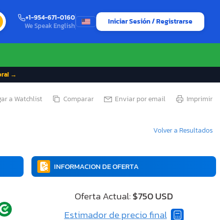
+1-954-671-0160
Iniciar Sesión / Registrarse
We Speak English
ora! →
ar a Watchlist
Comparar
Enviar por email
Imprimir
Volver a Resultados
INFORMACION DE OFERTA
Oferta Actual:
$750 USD
Estimador de precio final