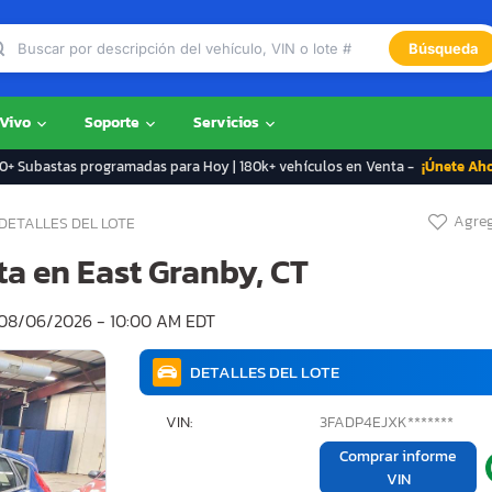
Búsqueda
 Vivo
Soporte
Servicios
+ Subastas programadas para Hoy | 180k+ vehículos en Venta -
¡Únete Ah
Agreg
DETALLES DEL LOTE
nta en East Granby, CT
08/06/2026 - 10:00 AM EDT
DETALLES DEL LOTE
VIN:
3FADP4EJXK*******
Comprar informe
VIN