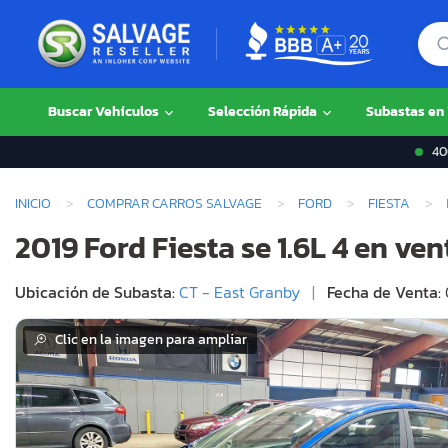
Buscar Vehículos
Selección Rápida
Subastas en
400
INICIO
COMPRAR CARROS SALVAGE
FORD
FIESTA
2019 Ford Fiesta se 1.6L 4 en ve
Ubicación de Subasta:
CT - East Granby
|
Fecha de Venta:
Clic en la imagen para ampliar