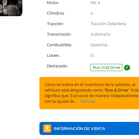
Motor:
1.6L 4
Cilindros:
4
Tracción:
Tracción Delantera
Transmisión:
Automatic
Combustible:
Gasolina
Llaves:
Sí
Destacado:
Run And Drive
R
Como se indica en el inventario de la subasta, el
vehículo está etiquetado como
"Run & Drive"
. Est
significa que: 1) arrancó de manera independiente
con la ayuda de …
Ver más
INFORMACIÓN DE VENTA