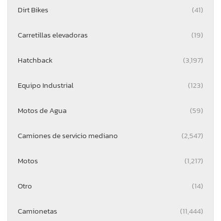
Dirt Bikes
(41)
Carretillas elevadoras
(19)
Hatchback
(3,197)
Equipo Industrial
(123)
Motos de Agua
(59)
Camiones de servicio mediano
(2,547)
Motos
(1,217)
Otro
(14)
Camionetas
(11,444)