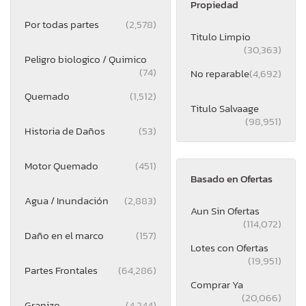
Propiedad
Por todas partes
(2,578)
Titulo Limpio
(30,363)
Peligro biologico / Quimico
(74)
No reparable
(4,692)
Quemado
(1,512)
Titulo Salvaage
(98,951)
Historia de Daños
(53)
Motor Quemado
(451)
Basado en Ofertas
Agua / Inundación
(2,883)
Aun Sin Ofertas
(114,072)
Daño en el marco
(157)
Lotes con Ofertas
(19,951)
Partes Frontales
(64,286)
Comprar Ya
(20,066)
Granizo
(4,244)