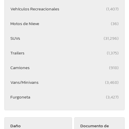
Vehículos Recreacionales
(1,407)
Motos de Nieve
(36)
SUVs
(31,296)
Trailers
(1,375)
Camiones
(918)
Vans/Minivans
(3,468)
Furgoneta
(3,427)
Daño
Documento de