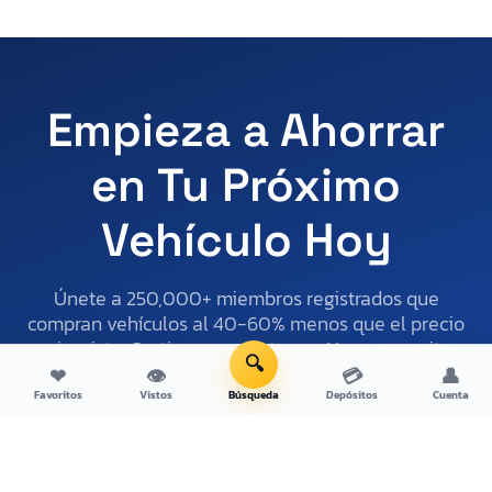
Empieza a Ahorrar
en Tu Próximo
Vehículo Hoy
Únete a 250,000+ miembros registrados que
compran vehículos al 40-60% menos que el precio
minorista. Gratis para registrarse. No se necesita
🔍
licencia de distribuidor.
❤
👁
💳
👤
Favoritos
Vistos
Búsqueda
Depósitos
Cuenta
Regístrate gratis