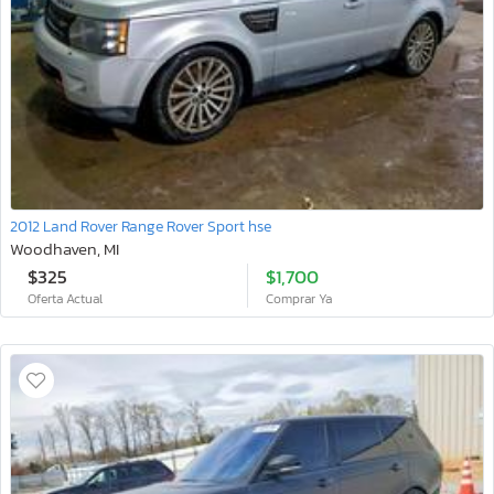
2012 Land Rover Range Rover Sport hse
Woodhaven, MI
$325
$1,700
Oferta Actual
Comprar Ya