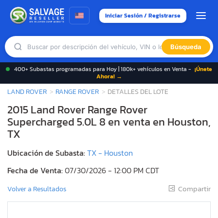
Iniciar Sesión / Registrarse
Búsqueda
400+ Subastas programadas para Hoy | 180k+ vehículos en Venta -
¡Únete
Ahora! →
LAND ROVER
RANGE ROVER
DETALLES DEL LOTE
2015 Land Rover Range Rover
Supercharged 5.0L 8 en venta en Houston,
TX
Ubicación de Subasta:
TX - Houston
Fecha de Venta:
07/30/2026 - 12:00 PM CDT
Compartir
Volver a Resultados