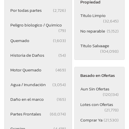
Propiedad
Por todas partes
(2,726)
Titulo Limpio
(32,645)
Peligro biologico / Quimico
(79)
No reparable
(5,152)
Quemado
(1,603)
Titulo Salvaage
(104,098)
Historia de Daños
(54)
Motor Quemado
(469)
Basado en Ofertas
Agua / Inundación
(3,054)
Aun Sin Ofertas
(120,134)
Daño en el marco
(165)
Lotes con Ofertas
(21,778)
Partes Frontales
(68,074)
Comprar Ya
(21,530)
Granizo
(4,419)