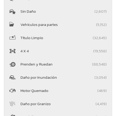
Sin Daño
(2,607)
Vehículos para partes
(5,152)
Título Limpio
(32,645)
4 X 4
(19,558)
Prenden y Ruedan
(88,548)
Daño por Inundación
(3,054)
Motor Quemado
(469)
Daño por Granizo
(4,419)