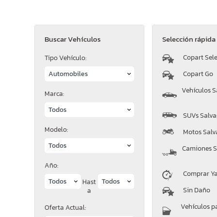
Buscar Vehículos
Selección rápida
Copart Sele
Tipo Vehículo:
Copart Go
Vehículos S
Marca:
SUVs Salva
Modelo:
Motos Salv
Camiones S
Año:
Comprar Y
Hast
Sin Daño
a
Vehículos p
Oferta Actual: