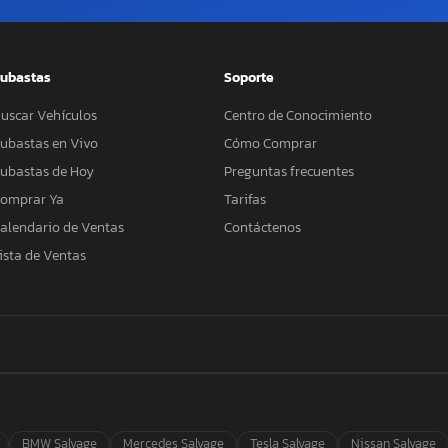
ubastas
Soporte
uscar Vehículos
Centro de Conocimiento
ubastas en Vivo
Cómo Comprar
ubastas de Hoy
Preguntas frecuentes
omprar Ya
Tarifas
alendario de Ventas
Contáctenos
ista de Ventas
BMW Salvage
Mercedes Salvage
Tesla Salvage
Nissan Salvage