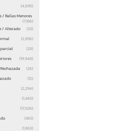
(4,695)
 / Rallas Menores
(7,186)
e / Alterado
(33)
ormal
(2,856)
parcial
(28)
eriores
(19,948)
 Rechazada
(26)
lazado
(12)
(2,294)
(1,465)
(17,826)
ado
(365)
(1,663)