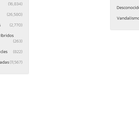
(16,834)
Desconocid
(26,580)
Vandalism
s
(2,770)
íbridos
(263)
cles
(822)
gadas
(11,567)