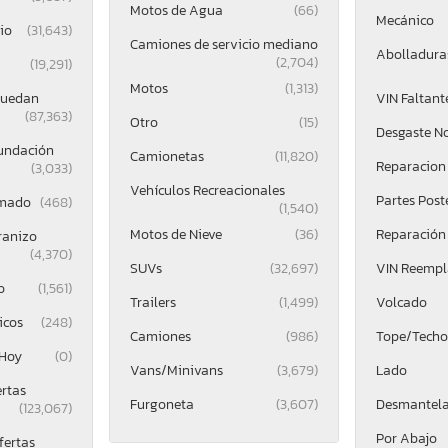
Motos de Agua
(66)
Mecánico
io
(31,643)
Camiones de servicio mediano
Abolladuras
(2,704)
(19,291)
Motos
(1,313)
Ruedan
VIN Faltant
(87,363)
Otro
(15)
Desgaste N
undación
Camionetas
(11,820)
Reparacion 
(3,033)
Vehículos Recreacionales
Partes Post
mado
(468)
(1,540)
Motos de Nieve
(36)
Reparación
ranizo
(4,370)
SUVs
(32,697)
VIN Reemp
o
(1,561)
Trailers
(1,499)
Volcado
icos
(248)
Camiones
(986)
Tope/Techo
 Hoy
(0)
Vans/Minivans
(3,679)
Lado
ertas
Furgoneta
(3,607)
Desmantel
(123,067)
Por Abajo
fertas