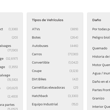
Tipos de Vehículos
Daño
ct
(1,338)
ATVs
(389)
Por todas p
(20)
Botes
(264)
Peligro bio
alvages
Autobuses
(446)
Quemado
(71,130)
Carros
(71,130)
Historia de
ge
(32,697)
Convertible
(1,042)
Motor Que
age
(1,355)
Coupe
(3,123)
Agua / Inu
alvage
Dirt Bikes
(42)
(15,510)
Daño en el
Carretillas elevadoras
(21)
a
(20,821)
Partes Fron
Hatchback
(3,330)
(2,483)
Granizo
Equipo Industrial
(152)
ara partes
Interior Q
(5,057)