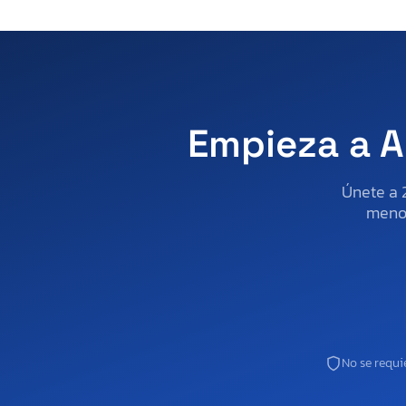
Empieza a A
Únete a 
menos
No se requie