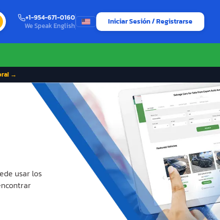
+1-954-671-0160
Iniciar Sesión / Registrarse
We Speak English
ora! →
ede usar los
encontrar