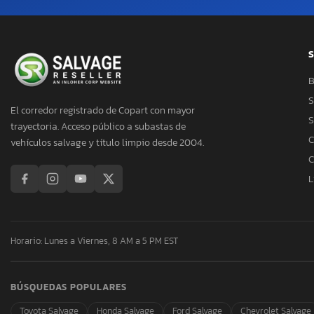
S
B
S
El corredor registrado de Copart con mayor
S
trayectoria. Acceso público a subastas de
C
vehículos salvage y título limpio desde 2004.
C
L
Horario: Lunes a Viernes, 8 AM a 5 PM EST
BÚSQUEDAS POPULARES
Toyota Salvage
Honda Salvage
Ford Salvage
Chevrolet Salvage