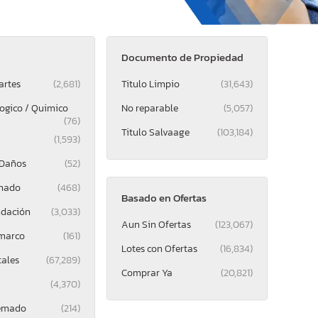
Documento de Propiedad
artes
(2,681)
Titulo Limpio
(31,643)
logico / Quimico
No reparable
(5,057)
(76)
Titulo Salvaage
(103,184)
(1,593)
 Daños
(52)
mado
(468)
Basado en Ofertas
ndación
(3,033)
Aun Sin Ofertas
(123,067)
 marco
(161)
Lotes con Ofertas
(16,834)
tales
(67,289)
Comprar Ya
(20,821)
(4,370)
uemado
(214)