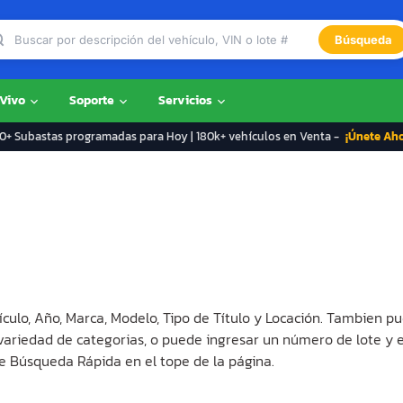
Búsqueda
 Vivo
Soporte
Servicios
+ Subastas programadas para Hoy | 180k+ vehículos en Venta -
¡Únete Ah
ículo, Año, Marca, Modelo, Tipo de Título y Locación. Tambien pu
 variedad de categorias, o puede ingresar un número de lote y 
e Búsqueda Rápida en el tope de la página.