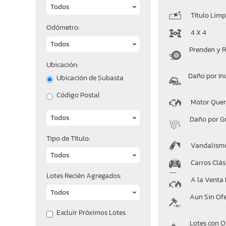
Título Limp
Odómetro:
4 X 4
Prenden y 
Ubicación:
Daño por In
Ubicación de Subasta
Código Postal
Motor Que
Daño por G
Tipo de Título:
Vandalism
Carros Clás
Lotes Recién Agregados:
A la Venta
Aun Sin Of
Excluir Próximos Lotes
Lotes con O