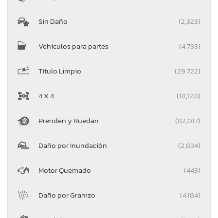
Sin Daño
(2,323)
Vehículos para partes
(4,733)
Título Limpio
(29,722)
4 X 4
(18,120)
Prenden y Ruedan
(82,017)
Daño por Inundación
(2,834)
Motor Quemado
(443)
Daño por Granizo
(4,184)