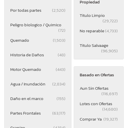
Propiedad
Por todas partes
(2,520)
Titulo Limpio
(29,722)
Peligro biologico / Quimico
(72)
No reparable
(4,733)
Quemado
(1,503)
Titulo Salvaage
(96,905)
Historia de Daños
(48)
Motor Quemado
(443)
Basado en Ofertas
Agua / Inundación
(2,834)
Aun Sin Ofertas
(116,697)
Daño en el marco
(155)
Lotes con Ofertas
(14,680)
Partes Frontales
(63,117)
Comprar Ya
(19,327)
Granizo
(4,184)