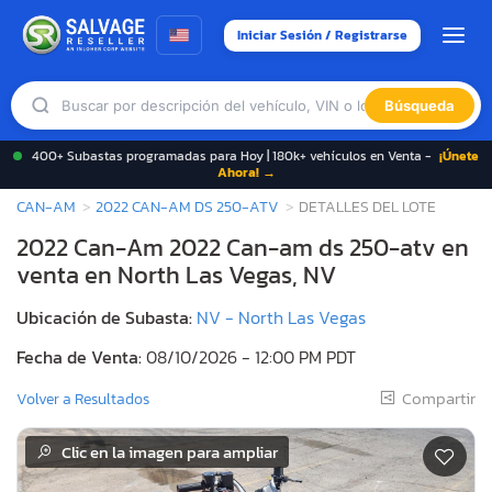
Iniciar Sesión / Registrarse
Búsqueda
400+ Subastas programadas para Hoy | 180k+ vehículos en Venta -
¡Únete
Ahora! →
CAN-AM
2022 CAN-AM DS 250-ATV
DETALLES DEL LOTE
2022 Can-Am 2022 Can-am ds 250-atv en
venta en North Las Vegas, NV
Ubicación de Subasta:
NV - North Las Vegas
Fecha de Venta:
08/10/2026 - 12:00 PM PDT
Compartir
Volver a Resultados
Clic en la imagen para ampliar