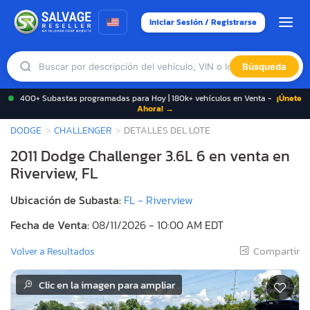
Iniciar Sesión / Registrarse
Búsqueda
400+ Subastas programadas para Hoy | 180k+ vehículos en Venta -
¡Únete
Ahora! →
DODGE
CHALLENGER
DETALLES DEL LOTE
2011 Dodge Challenger 3.6L 6 en venta en
Riverview, FL
Ubicación de Subasta:
FL - Riverview
Fecha de Venta:
08/11/2026 - 10:00 AM EDT
Compartir
Volver a Resultados
Clic en la imagen para ampliar