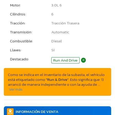
Motor:
3.0L 6
Cilindros:
6
Tracción:
Tracción Trasera
Transmisión:
Automatic
Combustible:
Diesel
Llaves:
Sí
Destacado:
Run And Drive
R
Como se indica en el inventario de la subasta, el vehículo
está etiquetado como
"Run & Drive"
. Esto significa que: 1)
arrancó de manera independiente o con la ayuda de …
Ver más
INFORMACIÓN DE VENTA