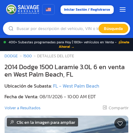
Iniciar Sesión / Registrarse
Búsqueda
400+ Subastas programadas para Hoy | 180k+ vehículos en Venta -
¡Únete
Ahora! →
DODGE
1500
DETALLES DEL LOTE
2014 Dodge 1500 Laramie 3.0L 6 en venta
en West Palm Beach, FL
Ubicación de Subasta:
FL - West Palm Beach
Fecha de Venta:
08/11/2026 - 10:00 AM EDT
Compartir
Volver a Resultados
Clic en la imagen para ampliar