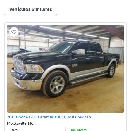
Vehículos Similares
2016 Dodge 1500 Laramie 3.0l V6 Tdsl Crew cab
Mocksville, NC
$0
$6,900