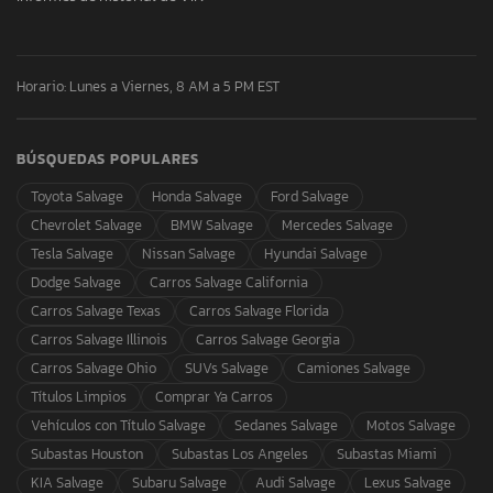
Horario: Lunes a Viernes, 8 AM a 5 PM EST
BÚSQUEDAS POPULARES
Toyota Salvage
Honda Salvage
Ford Salvage
Chevrolet Salvage
BMW Salvage
Mercedes Salvage
Tesla Salvage
Nissan Salvage
Hyundai Salvage
Dodge Salvage
Carros Salvage California
Carros Salvage Texas
Carros Salvage Florida
Carros Salvage Illinois
Carros Salvage Georgia
Carros Salvage Ohio
SUVs Salvage
Camiones Salvage
Títulos Limpios
Comprar Ya Carros
Vehículos con Título Salvage
Sedanes Salvage
Motos Salvage
Subastas Houston
Subastas Los Angeles
Subastas Miami
KIA Salvage
Subaru Salvage
Audi Salvage
Lexus Salvage