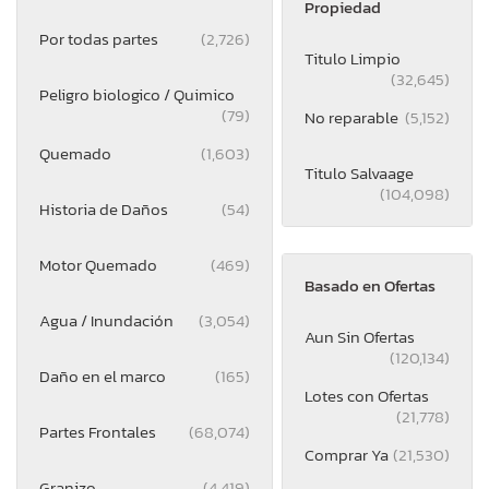
Propiedad
Por todas partes
(2,726)
Titulo Limpio
(32,645)
Peligro biologico / Quimico
(79)
No reparable
(5,152)
Quemado
(1,603)
Titulo Salvaage
(104,098)
Historia de Daños
(54)
Motor Quemado
(469)
Basado en Ofertas
Agua / Inundación
(3,054)
Aun Sin Ofertas
(120,134)
Daño en el marco
(165)
Lotes con Ofertas
(21,778)
Partes Frontales
(68,074)
Comprar Ya
(21,530)
Granizo
(4,419)