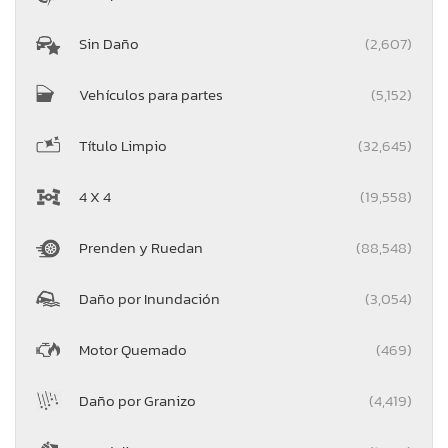
Sin Daño
(2,607)
Vehículos para partes
(5,152)
Título Limpio
(32,645)
4 X 4
(19,558)
Prenden y Ruedan
(88,548)
Daño por Inundación
(3,054)
Motor Quemado
(469)
Daño por Granizo
(4,419)