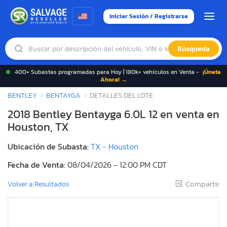
Iniciar Sesión / Registrarse
Búsqueda
400+ Subastas programadas para Hoy | 180k+ vehículos en Venta -
¡Únete
Ahora! →
BENTLEY
BENTAYGA
DETALLES DEL LOTE
2018 Bentley Bentayga 6.0L 12 en venta en
Houston, TX
Ubicación de Subasta:
TX - Houston
Fecha de Venta:
08/04/2026 - 12:00 PM CDT
Compartir
Volver a Resultados