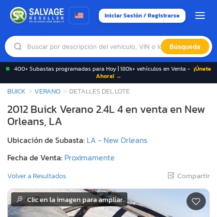
Iniciar Sesión / Registrarse
Búsqueda
400+ Subastas programadas para Hoy | 180k+ vehículos en Venta -
¡Únete
Ahora! →
BUICK
VERANO
DETALLES DEL LOTE
2012 Buick Verano 2.4L 4 en venta en New
Orleans, LA
Ubicación de Subasta:
LA - New Orleans
Fecha de Venta:
Proximamente
Compartir
Volver a Resultados
Clic en la imagen para ampliar