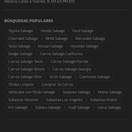
Horario: Lunes a Viernes, 8 AM a 5 PM EST
BÚSQUEDAS POPULARES
Toyota Salvage
Honda Salvage
Ford Salvage
Chevrolet Salvage
BMW Salvage
Mercedes Salvage
Tesla Salvage
Nissan Salvage
Hyundai Salvage
Dodge Salvage
Carros Salvage California
Carros Salvage Texas
Carros Salvage Florida
Carros Salvage Illinois
Carros Salvage Georgia
Carros Salvage Ohio
SUVs Salvage
Camiones Salvage
Títulos Limpios
Comprar Ya Carros
Vehículos con Título Salvage
Sedanes Salvage
Motos Salvage
Subastas Houston
Subastas Los Angeles
Subastas Miami
KIA Salvage
Subaru Salvage
Audi Salvage
Lexus Salvage