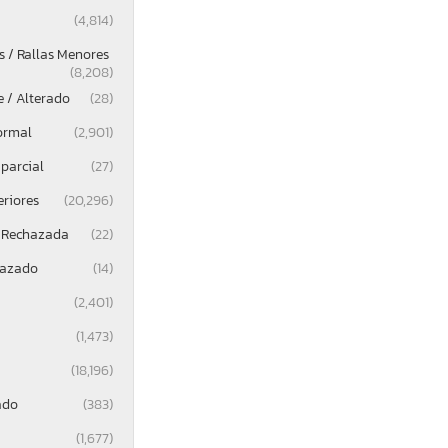
(4,814)
 / Rallas Menores
(8,208)
e / Alterado
(28)
ormal
(2,901)
parcial
(27)
eriores
(20,296)
 Rechazada
(22)
lazado
(14)
(2,401)
(1,473)
(18,196)
ado
(383)
(1,677)