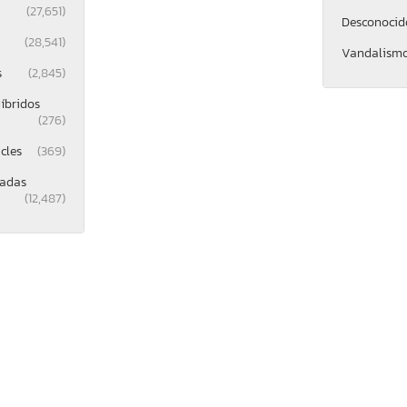
(27,651)
Desconocid
(28,541)
Vandalism
s
(2,845)
íbridos
(276)
cles
(369)
gadas
(12,487)