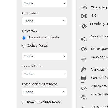
Título Limp
Odómetro:
4 X 4
Prenden y 
Ubicación:
Daño por I
Ubicación de Subasta
Código Postal
Motor Que
Daño por G
Tipo de Título:
Vandalism
Carros Clás
Lotes Recién Agregados:
A la Venta
Aun Sin Of
Excluir Próximos Lotes
Lotes con O