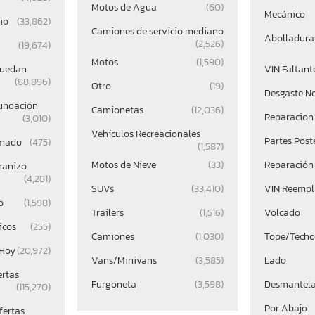
Motos de Agua
(60)
Mecánico
io
(33,862)
Camiones de servicio mediano
Abolladuras
(2,526)
(19,674)
Motos
(1,590)
Ruedan
VIN Faltant
(88,896)
Otro
(19)
Desgaste N
nundación
Camionetas
(12,036)
Reparacion 
(3,010)
Vehículos Recreacionales
Partes Post
mado
(475)
(1,587)
Motos de Nieve
(33)
Reparación
ranizo
(4,281)
SUVs
(33,410)
VIN Reemp
o
(1,598)
Trailers
(1,516)
Volcado
icos
(255)
Camiones
(1,030)
Tope/Techo
 Hoy
(20,972)
Vans/Minivans
(3,585)
Lado
ertas
Furgoneta
(3,598)
Desmantel
(115,270)
Por Abajo
fertas