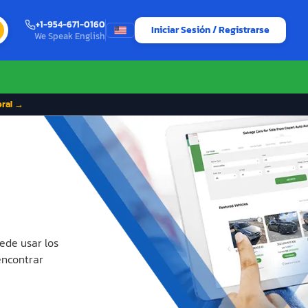
+1-954-671-0160
Iniciar Sesión / Registrarse
We Speak English
ora! →
ede usar los
encontrar