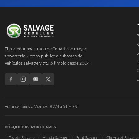
S
B
S
El corredor registrado de Copart con mayor
S
trayectoria. Acceso público a subastas de
C
vehículos salvage y título limpio desde 2004.
C
L
Horario: Lunes a Viernes, 8 AM a 5 PM EST
BÚSQUEDAS POPULARES
Toyota Salvage
Honda Salvage
Ford Salvage
Chevrolet Salvage