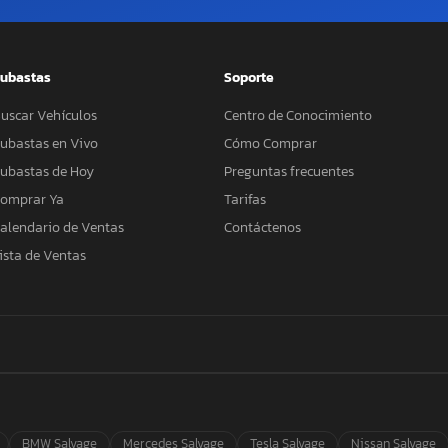
ubastas
Soporte
uscar Vehículos
Centro de Conocimiento
ubastas en Vivo
Cómo Comprar
ubastas de Hoy
Preguntas frecuentes
omprar Ya
Tarifas
alendario de Ventas
Contáctenos
ista de Ventas
BMW Salvage
Mercedes Salvage
Tesla Salvage
Nissan Salvage