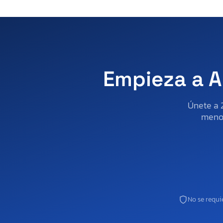
Empieza a A
Únete a 
menos
No se requie