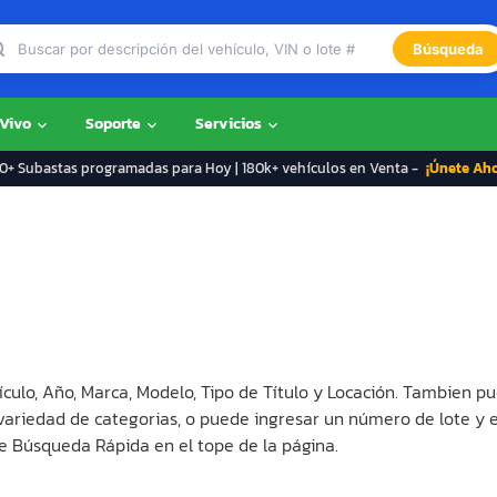
Búsqueda
 Vivo
Soporte
Servicios
+ Subastas programadas para Hoy | 180k+ vehículos en Venta -
¡Únete Ah
ículo, Año, Marca, Modelo, Tipo de Título y Locación. Tambien pu
 variedad de categorias, o puede ingresar un número de lote y 
e Búsqueda Rápida en el tope de la página.