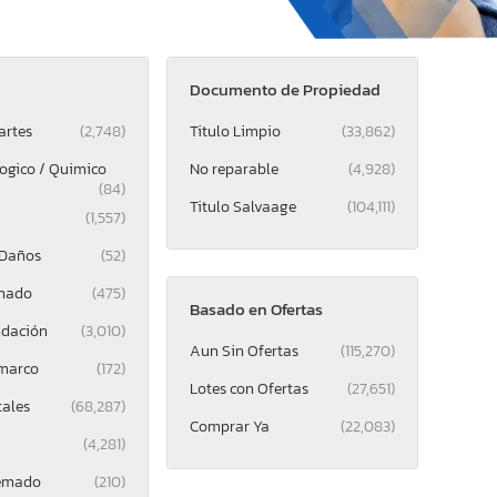
Documento de Propiedad
artes
(2,748)
Titulo Limpio
(33,862)
logico / Quimico
No reparable
(4,928)
(84)
Titulo Salvaage
(104,111)
(1,557)
 Daños
(52)
mado
(475)
Basado en Ofertas
ndación
(3,010)
Aun Sin Ofertas
(115,270)
 marco
(172)
Lotes con Ofertas
(27,651)
tales
(68,287)
Comprar Ya
(22,083)
(4,281)
uemado
(210)