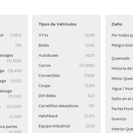
Tipos de Vehículos
Daño
ct
(1,863)
ATVs
(439)
Por todas p
(19)
Botes
(234)
Peligro bio
alvages
Autobuses
(425)
Quemado
(72,806)
Carros
(72,806)
Historia de
ge
(33,410)
Convertible
(1,108)
Motor Que
age
(1,652)
Coupe
(3,191)
Agua / Inu
alvage
Dirt Bikes
(62)
(15,592)
Daño en el
Carretillas elevadoras
(31)
a
(22,083)
Partes Fron
Hatchback
(3,411)
(2,538)
Granizo
Equipo Industrial
(224)
ara partes
Interior Q
(4,928)