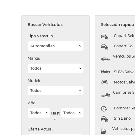
Buscar Vehículos
Selección rápida
Copart Sele
Tipo Vehículo:
Copart Go
Vehículos S
Marca:
SUVs Salva
Modelo:
Motos Salv
Camiones S
Año:
Comprar Y
Hast
Sin Daño
a
Vehículos p
Oferta Actual: