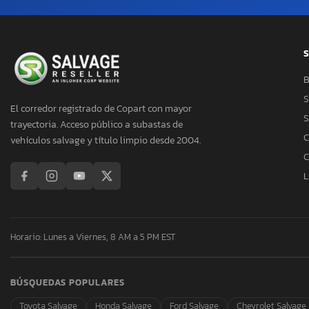
S
B
S
El corredor registrado de Copart con mayor
S
trayectoria. Acceso público a subastas de
C
vehículos salvage y título limpio desde 2004.
C
L
Horario: Lunes a Viernes, 8 AM a 5 PM EST
BÚSQUEDAS POPULARES
Toyota Salvage
Honda Salvage
Ford Salvage
Chevrolet Salvage