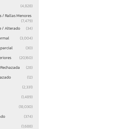
(4,828)
 / Rallas Menores
(7,479)
e / Alterado
(34)
ormal
(3,004)
parcial
(30)
eriores
(20,160)
 Rechazada
(28)
lazado
(12)
(2,331)
(1,489)
(18,030)
ado
(374)
(1,688)