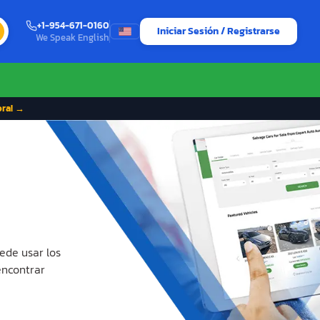
+1-954-671-0160
Iniciar Sesión / Registrarse
We Speak English
ora! →
ede usar los
encontrar