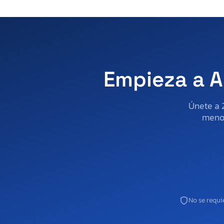
Empieza a A
Únete a 
menos
No se requie