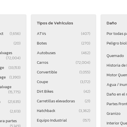
Tipos de Vehículos
Daño
ct
(1,656)
ATVs
(407)
Por todas p
(20)
Botes
(270)
Peligro bio
alvages
Autobuses
(462)
Quemado
(72,004)
Carros
(72,004)
Historia de
ge
(33,153)
Convertible
(1,055)
Motor Que
age
(1,390)
Coupe
(3,172)
Agua / Inu
alvage
Dirt Bikes
(42)
(15,775)
Daño en el
Carretillas elevadoras
(21)
a
(21,635)
Partes Fron
Hatchback
(3,362)
(2,613)
Granizo
Equipo Industrial
(157)
ara partes
Interior Q
(5,149)