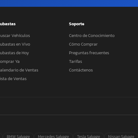
ubastas
Soporte
uscar Vehículos
Centro de Conocimiento
ubastas en Vivo
Cómo Comprar
ubastas de Hoy
Preguntas frecuentes
omprar Ya
Tarifas
alendario de Ventas
Contáctenos
ista de Ventas
BMW Salvage
Mercedes Salvage
Tesla Salvage
Nissan Salvage