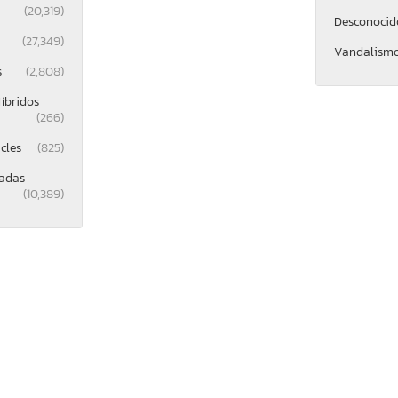
(20,319)
Desconocid
(27,349)
Vandalism
s
(2,808)
íbridos
(266)
cles
(825)
gadas
(10,389)