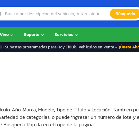
Búsqueda
 Vivo
Soporte
Servicios
+ Subastas programadas para Hoy | 180k+ vehículos en Venta -
¡Únete Ah
ículo, Año, Marca, Modelo, Tipo de Título y Locación. Tambien pu
 variedad de categorias, o puede ingresar un número de lote y 
e Búsqueda Rápida en el tope de la página.