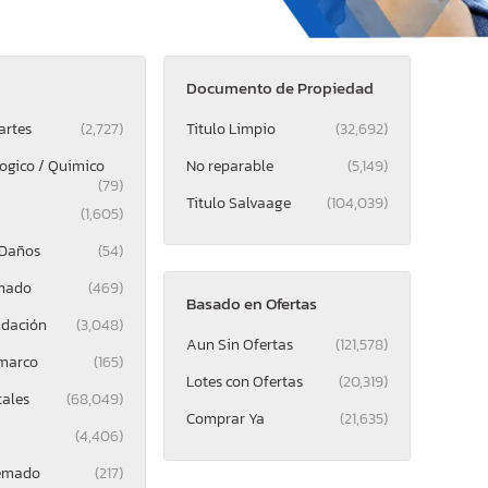
Documento de Propiedad
artes
(2,727)
Titulo Limpio
(32,692)
logico / Quimico
No reparable
(5,149)
(79)
Titulo Salvaage
(104,039)
(1,605)
 Daños
(54)
mado
(469)
Basado en Ofertas
ndación
(3,048)
Aun Sin Ofertas
(121,578)
 marco
(165)
Lotes con Ofertas
(20,319)
tales
(68,049)
Comprar Ya
(21,635)
(4,406)
uemado
(217)