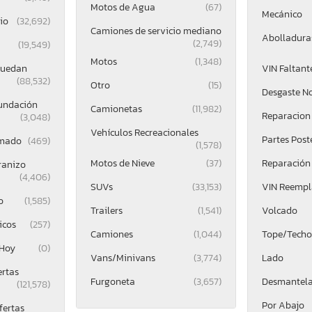
Motos de Agua
(67)
Mecánico
io
(32,692)
Camiones de servicio mediano
Abolladuras
(2,749)
(19,549)
Motos
(1,348)
Ruedan
VIN Faltant
(88,532)
Otro
(15)
Desgaste N
undación
Camionetas
(11,982)
Reparacion 
(3,048)
Vehículos Recreacionales
Partes Post
mado
(469)
(1,578)
Motos de Nieve
(37)
Reparación
ranizo
(4,406)
SUVs
(33,153)
VIN Reemp
o
(1,585)
Trailers
(1,541)
Volcado
icos
(257)
Camiones
(1,044)
Tope/Techo
 Hoy
(0)
Vans/Minivans
(3,774)
Lado
ertas
Furgoneta
(3,657)
Desmantel
(121,578)
Por Abajo
fertas