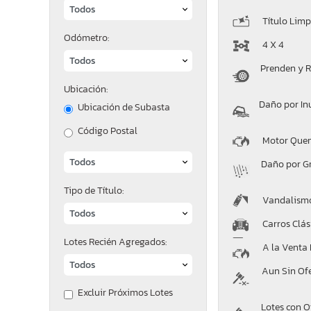
Título Limp
Odómetro:
4 X 4
Prenden y 
Ubicación:
Daño por In
Ubicación de Subasta
Código Postal
Motor Que
Daño por G
Tipo de Título:
Vandalism
Carros Clás
Lotes Recién Agregados:
A la Venta
Aun Sin Of
Excluir Próximos Lotes
Lotes con O