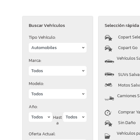
Buscar Vehículos
Selección rápida
Copart Sele
Tipo Vehículo:
Copart Go
Vehículos S
Marca:
SUVs Salva
Modelo:
Motos Salv
Camiones S
Año:
Comprar Y
Hast
Sin Daño
a
Vehículos p
Oferta Actual: