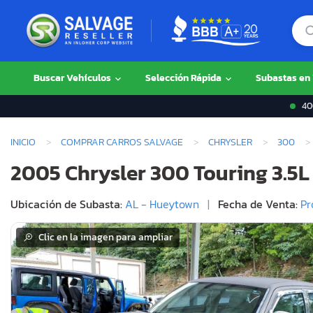
Buscar Vehículos
Selección Rápida
Subastas en
400
INICIO
COMPRAR CARROS SALVAGE
CHRYSLER
300
2005 Chrysler 300 Touring 3.5L
Ubicación de Subasta:
AL - Hueytown
|
Fecha de Venta:
Pr
Clic en la imagen para ampliar