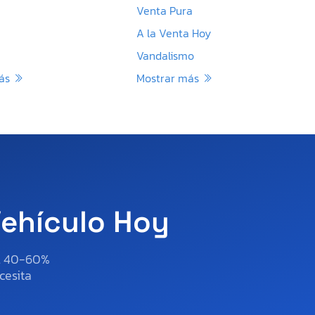
Venta Pura
A la Venta Hoy
Vandalismo
más
Mostrar más
Vehículo Hoy
al 40-60%
cesita