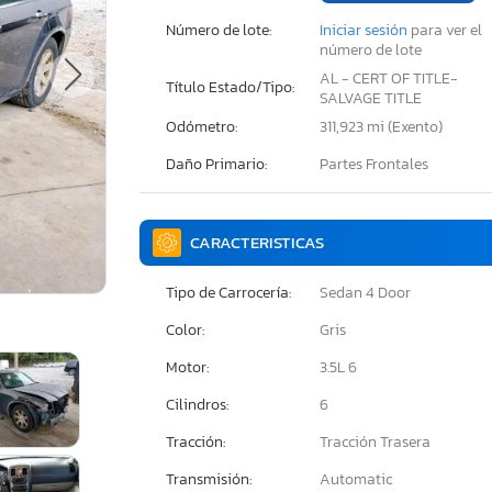
Número de lote:
Iniciar sesión
para ver el
número de lote
AL - CERT OF TITLE-
Título Estado/Tipo:
SALVAGE TITLE
Odómetro:
311,923 mi (Exento)
Daño Primario:
Partes Frontales
CARACTERISTICAS
Tipo de Carrocería:
Sedan 4 Door
Color:
Gris
Motor:
3.5L 6
Cilindros:
6
Tracción:
Tracción Trasera
Transmisión:
Automatic