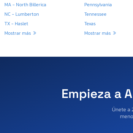
MA - North Billerica
Pennsylvania
NC - Lumberton
Tennessee
TX - Haslet
Texas
Mostrar más
Mostrar más
Empieza a A
Únete a 
menos