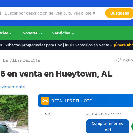
Búsqueda
 Vivo
Soporte
Servicios
+ Subastas programadas para Hoy | 180k+ vehículos en Venta -
¡Únete Ah
Agreg
DETALLES DEL LOTE
 6 en venta en Hueytown, AL
oximamente
DETALLES DEL LOTE
VIN:
2C3JA53G45*******
Comprar informe
VIN