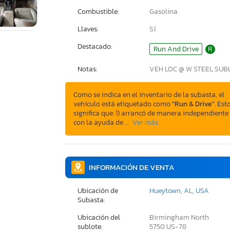
Combustible:
Gasolina
Llaves:
Sí
Destacado:
Run And Drive
R
Notas:
VEH LOC @ W STEEL SUB
Como se indica en el inventario de la subasta, el
vehículo está etiquetado como
"Run & Drive"
. Est
significa que: 1) arrancó de manera independiente
con la ayuda de …
Ver más
INFORMACIÓN DE VENTA
Ubicación de
Hueytown, AL, USA
Subasta:
Ubicación del
Birmingham North
sublote:
5750 US-78