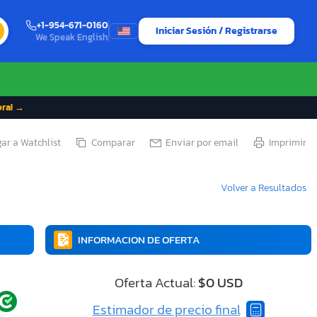
+1-954-671-0160
Iniciar Sesión / Registrarse
We Speak English
ora! →
ar a Watchlist
Comparar
Enviar por email
Imprimir
Volver a Resultados
INFORMACION DE OFERTA
Oferta Actual:
$0 USD
Estimador de precio final