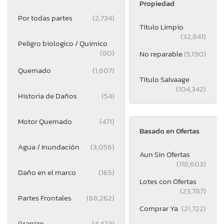
Propiedad
Por todas partes
(2,734)
Titulo Limpio
(32,841)
Peligro biologico / Quimico
(80)
No reparable
(5,190)
Quemado
(1,607)
Titulo Salvaage
(104,342)
Historia de Daños
(54)
Motor Quemado
(471)
Basado en Ofertas
Agua / Inundación
(3,056)
Aun Sin Ofertas
(118,603)
Daño en el marco
(165)
Lotes con Ofertas
(23,787)
Partes Frontales
(68,262)
Comprar Ya
(21,722)
Granizo
(4,423)