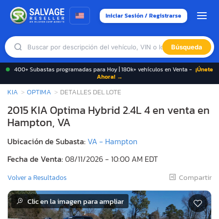
Iniciar Sesión / Registrarse
Búsqueda
400+ Subastas programadas para Hoy | 180k+ vehículos en Venta -
¡Únete
Ahora! →
KIA
OPTIMA
DETALLES DEL LOTE
2015 KIA Optima Hybrid 2.4L 4 en venta en
Hampton, VA
Ubicación de Subasta:
VA - Hampton
Fecha de Venta:
08/11/2026 - 10:00 AM EDT
Compartir
Volver a Resultados
Clic en la imagen para ampliar