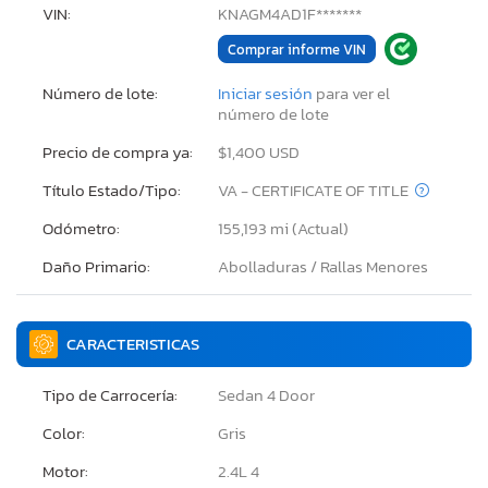
VIN:
KNAGM4AD1F*******
Comprar informe VIN
Número de lote:
Iniciar sesión
para ver el
número de lote
Precio de compra ya:
$1,400 USD
Título Estado/Tipo:
VA - CERTIFICATE OF TITLE
Odómetro:
155,193 mi (Actual)
Daño Primario:
Abolladuras / Rallas Menores
CARACTERISTICAS
Tipo de Carrocería:
Sedan 4 Door
Color:
Gris
Motor:
2.4L 4