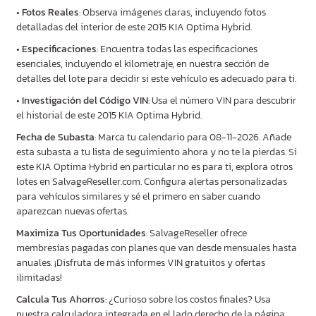
•
Fotos Reales
: Observa imágenes claras, incluyendo fotos
detalladas del interior de este 2015 KIA Optima Hybrid.
•
Especificaciones
: Encuentra todas las especificaciones
esenciales, incluyendo el kilometraje, en nuestra sección de
detalles del lote para decidir si este vehículo es adecuado para ti.
•
Investigación del Código VIN
: Usa el número VIN para descubrir
el historial de este 2015 KIA Optima Hybrid.
Fecha de Subasta
: Marca tu calendario para 08-11-2026. Añade
esta subasta a tu lista de seguimiento ahora y no te la pierdas. Si
este KIA Optima Hybrid en particular no es para ti, explora otros
lotes en SalvageReseller.com. Configura alertas personalizadas
para vehículos similares y sé el primero en saber cuando
aparezcan nuevas ofertas.
Maximiza Tus Oportunidades
: SalvageReseller ofrece
membresías pagadas con planes que van desde mensuales hasta
anuales. ¡Disfruta de más informes VIN gratuitos y ofertas
ilimitadas!
Calcula Tus Ahorros
: ¿Curioso sobre los costos finales? Usa
nuestra calculadora integrada en el lado derecho de la página