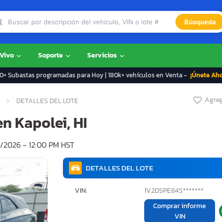
Búsqueda
 Vivo
Soporte
Servicios
+ Subastas programadas para Hoy | 180k+ vehículos en Venta -
¡Únete Ah
Agreg
DETALLES DEL LOTE
n Kapolei, HI
/2026 - 12:00 PM HST
DETALLES DEL LOTE
VIN:
1V2DSPE84S*******
Comprar informe
VIN