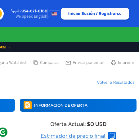
+1-954-671-0160
Iniciar Sesión / Registrarse
We Speak English
ora! →
ar a Watchlist
Comparar
Enviar por email
Imprimir
Volver a Resultados
INFORMACION DE OFERTA
Oferta Actual:
$0 USD
Estimador de precio final