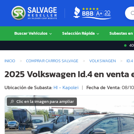
Buscar Vehículos
Selección Rápida
Subastas en
400
INICIO
COMPRAR CARROS SALVAGE
VOLKSWAGEN
ID.4
2025 Volkswagen Id.4 en venta e
Ubicación de Subasta:
HI - Kapolei
|
Fecha de Venta:
08/10
Clic en la imagen para ampliar