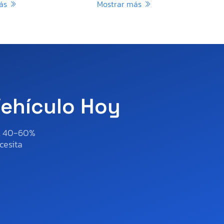
más
Mostrar más
Vehículo Hoy
al 40-60%
cesita