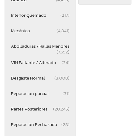
Interior Quemado
(217)
Mecánico
(4,841)
Abolladuras / Rallas Menores
(7,552)
VIN Faltante / Alterado
(34)
Desgaste Normal
(3,008)
Reparacion parcial
(31)
Partes Posteriores
(20,245)
Reparación Rechazada
(28)