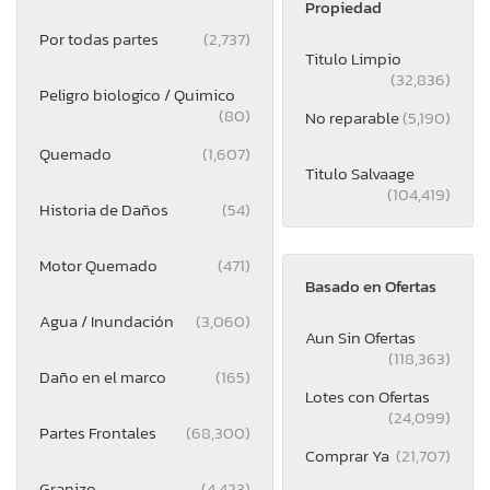
Propiedad
Por todas partes
(2,737)
Titulo Limpio
(32,836)
Peligro biologico / Quimico
(80)
No reparable
(5,190)
Quemado
(1,607)
Titulo Salvaage
(104,419)
Historia de Daños
(54)
Motor Quemado
(471)
Basado en Ofertas
Agua / Inundación
(3,060)
Aun Sin Ofertas
(118,363)
Daño en el marco
(165)
Lotes con Ofertas
(24,099)
Partes Frontales
(68,300)
Comprar Ya
(21,707)
Granizo
(4,423)