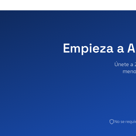
Empieza a A
Únete a 
menos
No se requie