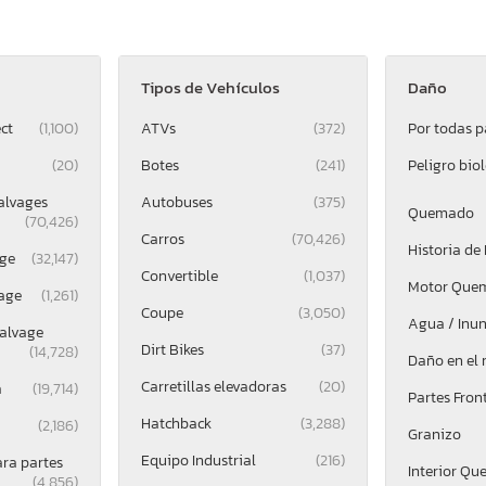
Tipos de Vehículos
Daño
ct
(1,100)
ATVs
(372)
Por todas p
(20)
Botes
(241)
Peligro bio
alvages
Autobuses
(375)
Quemado
(70,426)
Carros
(70,426)
Historia de
ge
(32,147)
Convertible
(1,037)
Motor Que
age
(1,261)
Coupe
(3,050)
Agua / Inu
alvage
Dirt Bikes
(37)
(14,728)
Daño en el
Carretillas elevadoras
(20)
a
(19,714)
Partes Fron
Hatchback
(3,288)
(2,186)
Granizo
Equipo Industrial
(216)
ara partes
Interior Q
(4,856)