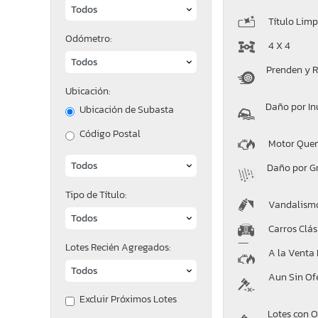
Título Limp
Odómetro:
4 X 4
Prenden y 
Ubicación:
Daño por I
Ubicación de Subasta
Código Postal
Motor Que
Daño por G
Tipo de Título:
Vandalism
Carros Clás
Lotes Recién Agregados:
A la Venta
Aun Sin Of
Excluir Próximos Lotes
Lotes con O