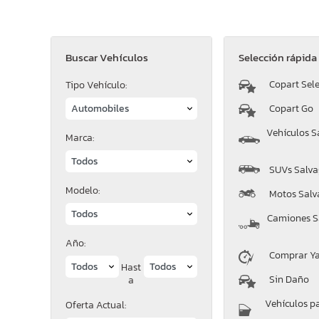
Buscar Vehículos
Selección rápida
Copart Sele
Tipo Vehículo:
Copart Go
Vehículos S
Marca:
SUVs Salva
Modelo:
Motos Salv
Camiones S
Año:
Comprar Y
Hast
Sin Daño
a
Vehículos p
Oferta Actual: