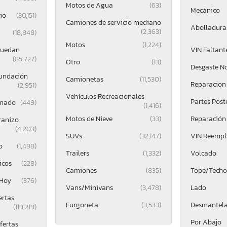
Motos de Agua
(63)
Mecánico
io
(30,151)
Camiones de servicio mediano
Abolladuras
(2,363)
(18,848)
Motos
(1,224)
Ruedan
VIN Faltant
(85,727)
Otro
(13)
Desgaste N
nundación
Camionetas
(11,530)
Reparacion 
(2,951)
Vehículos Recreacionales
Partes Post
mado
(449)
(1,416)
Motos de Nieve
(33)
Reparación
ranizo
(4,203)
SUVs
(32,147)
VIN Reemp
o
(1,498)
Trailers
(1,332)
Volcado
icos
(228)
Camiones
(835)
Tope/Techo
 Hoy
(376)
Vans/Minivans
(3,478)
Lado
ertas
Furgoneta
(3,533)
Desmantel
(119,219)
Por Abajo
fertas