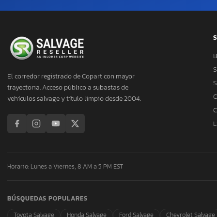
S
B
S
El corredor registrado de Copart con mayor
S
trayectoria. Acceso público a subastas de
C
vehículos salvage y título limpio desde 2004.
C
L
Horario: Lunes a Viernes, 8 AM a 5 PM EST
BÚSQUEDAS POPULARES
Toyota Salvage
Honda Salvage
Ford Salvage
Chevrolet Salvage