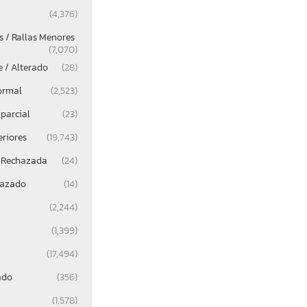
(4,376)
 / Rallas Menores
(7,070)
e / Alterado
(28)
ormal
(2,523)
parcial
(23)
eriores
(19,743)
 Rechazada
(24)
lazado
(14)
(2,244)
(1,399)
(17,494)
ado
(356)
(1,578)