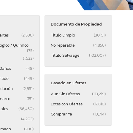
Documento de Propiedad
artes
(2,596)
Titulo Limpio
(30,151)
logico / Quimico
No reparable
(4,856)
(75)
Titulo Salvaage
(102,007)
(1,523)
 Daños
(48)
mado
(449)
Basado en Ofertas
ndación
(2,951)
Aun Sin Ofertas
(119,219)
 marco
(151)
Lotes con Ofertas
(17,810)
tales
(66,450)
Comprar Ya
(19,714)
(4,203)
uemado
(208)