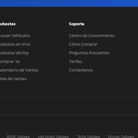
ubastas
Soporte
uscar Vehículos
Centro de Conocimiento
ubastas en Vivo
Cómo Comprar
ubastas de Hoy
Preguntas frecuentes
omprar Ya
Tarifas
alendario de Ventas
Contáctenos
ista de Ventas
BMW Salvage
Mercedes Salvage
Tesla Salvage
Nissan Salvage