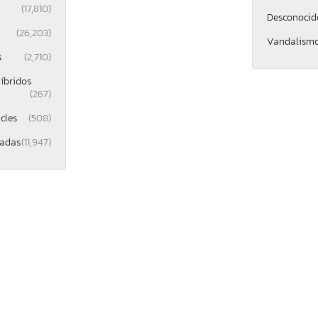
(17,810)
Desconocid
(26,203)
Vandalism
s
(2,710)
íbridos
(267)
cles
(508)
gadas
(11,947)