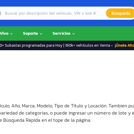
Búsqueda
 Vivo
Soporte
Servicios
+ Subastas programadas para Hoy | 180k+ vehículos en Venta -
¡Únete Ah
ículo, Año, Marca, Modelo, Tipo de Título y Locación. Tambien pu
 variedad de categorias, o puede ingresar un número de lote y 
e Búsqueda Rápida en el tope de la página.