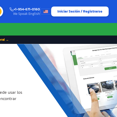
+1-954-671-0160
Iniciar Sesión / Registrarse
We Speak English
ora! →
ede usar los
encontrar