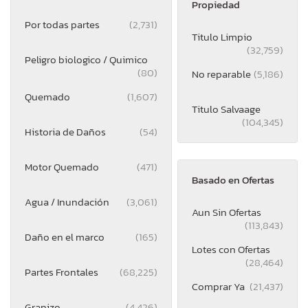
Propiedad
Por todas partes
(2,731)
Titulo Limpio
(32,759)
Peligro biologico / Quimico
(80)
No reparable
(5,186)
Quemado
(1,607)
Titulo Salvaage
(104,345)
Historia de Daños
(54)
Motor Quemado
(471)
Basado en Ofertas
Agua / Inundación
(3,061)
Aun Sin Ofertas
(113,843)
Daño en el marco
(165)
Lotes con Ofertas
(28,464)
Partes Frontales
(68,225)
Comprar Ya
(21,437)
Granizo
(4,426)