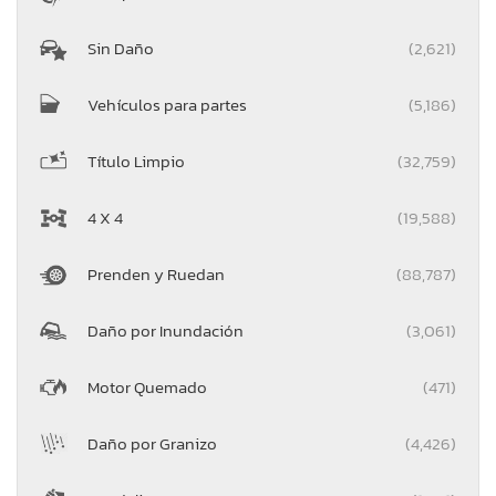
Sin Daño
(2,621)
Vehículos para partes
(5,186)
Título Limpio
(32,759)
4 X 4
(19,588)
Prenden y Ruedan
(88,787)
Daño por Inundación
(3,061)
Motor Quemado
(471)
Daño por Granizo
(4,426)