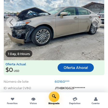
1 Day, 8 Hours
Oferta Actual
Oferta Ahora!
$0
USD
Número de lote:
60160***
ID vehicular (VIN):
JTHBK1GG2F*******
Título:
TX SV
S
🔍
❤
👁
💳
👤
Fecha de Venta:
08/11/2026
Favoritos
Vistos
Búsqueda
Depósitos
Cuenta
Odómetro:
102,169 mi (Actual)