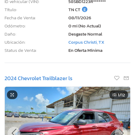
ID vehicular (VIN):
58SBD1223R*******
Título:
TN CT
E
Fecha de Venta:
08/11/2026
Odómetro:
0 mi (No Actual)
Daño:
Desgaste Normal
Ubicación:
Corpus Christi, TX
Status de Venta:
En Oferta Mínima
2024 Chevrolet Trailblazer ls
1
/12