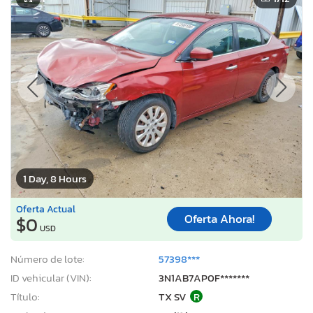
1 Day, 8 Hours
Oferta Actual
Oferta Ahora!
$0
USD
Número de lote:
57398***
ID vehicular (VIN):
3N1AB7AP0F*******
Título:
TX SV
R