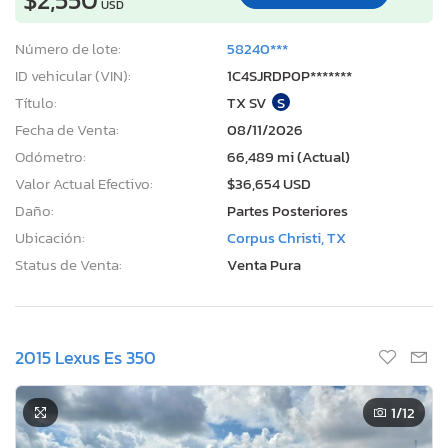
USD
Número de lote:
58240***
ID vehicular (VIN):
1C4SJRDP0P*******
Título:
TX SV
S
Fecha de Venta:
08/11/2026
Odómetro:
66,489 mi (Actual)
Valor Actual Efectivo:
$36,654 USD
Daño:
Partes Posteriores
Ubicación:
Corpus Christi, TX
Status de Venta:
Venta Pura
2015 Lexus Es 350
1
/12