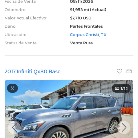
Fecha de Venta:
08/11/2026
Odómetro:
91,953 mi (Actual)
Valor Actual Efectivo:
$7,710 USD
Daño:
Partes Frontales
Ubicación:
Corpus Christi, TX
Status de Venta:
Venta Pura
2017 Infiniti Qx80 Base
1
/12