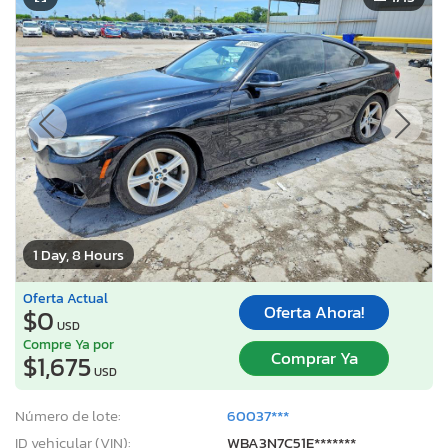
1 Day, 8 Hours
Oferta Actual
Oferta Ahora!
$0
USD
Compre Ya por
Comprar Ya
$1,675
USD
Número de lote:
60037***
ID vehicular (VIN):
WBA3N7C51E*******