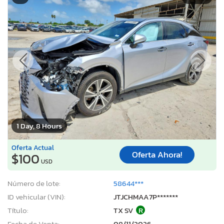
1 Day, 8 Hours
Oferta Actual
Oferta Ahora!
$100
USD
Número de lote:
58644***
ID vehicular (VIN):
JTJCHMAA7P*******
Título:
TX SV
R
Fecha de Venta:
08/11/2026