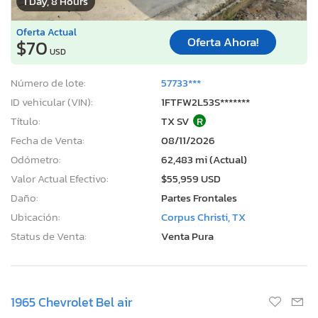
1 Day, 8 Hours
Oferta Actual
Oferta Ahora!
$70
USD
Número de lote:
57733***
ID vehicular (VIN):
1FTFW2L53S*******
Título:
TX SV
R
Fecha de Venta:
08/11/2026
Odómetro:
62,483 mi (Actual)
Valor Actual Efectivo:
$55,959 USD
Daño:
Partes Frontales
Ubicación:
Corpus Christi, TX
Status de Venta:
Venta Pura
1965 Chevrolet Bel air