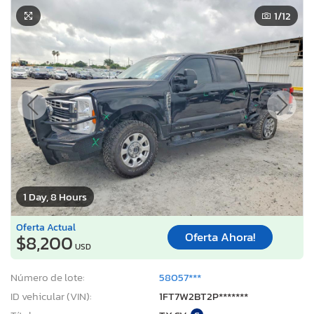
1
/12
1 Day, 8 Hours
Oferta Actual
Oferta Ahora!
$8,200
USD
Número de lote:
58057***
ID vehicular (VIN):
1FT7W2BT2P*******