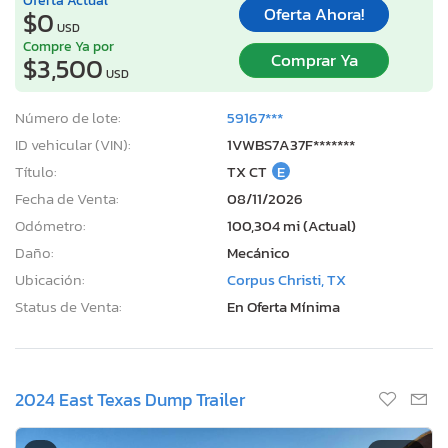
Oferta Ahora!
$0
USD
Compre Ya por
Comprar Ya
$3,500
USD
Número de lote:
59167***
ID vehicular (VIN):
1VWBS7A37F*******
Título:
TX CT
E
Fecha de Venta:
08/11/2026
Odómetro:
100,304 mi (Actual)
Daño:
Mecánico
Ubicación:
Corpus Christi, TX
Status de Venta:
En Oferta Mínima
2024 East Texas Dump Trailer