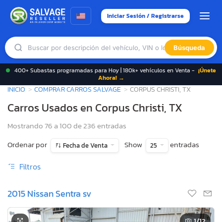
Iniciar Sesión / Registrarse
Búsqueda
400+ Subastas programadas para Hoy | 180k+ vehículos en Venta -
¡Únete
Ahora! →
INICIO
COMPRAR CARROS SALVAGE
CORPUS CHRISTI, TX
Carros Usados en Corpus Christi, TX
Mostrando 76 a 100 de 236 entradas
Ordenar por
Show
entradas
Fecha de Venta
25
Filtros
2015 Nissan Sentra sv
1
/12