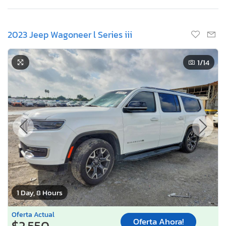
2023 Jeep Wagoneer l Series iii
1
/14
1 Day, 8 Hours
Oferta Actual
Oferta Ahora!
$2,550