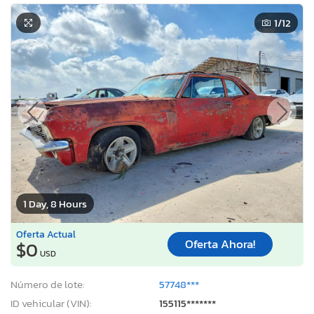
1
/12
1 Day, 8 Hours
Oferta Actual
Oferta Ahora!
$0
USD
Número de lote:
57748***
ID vehicular (VIN):
155115*******