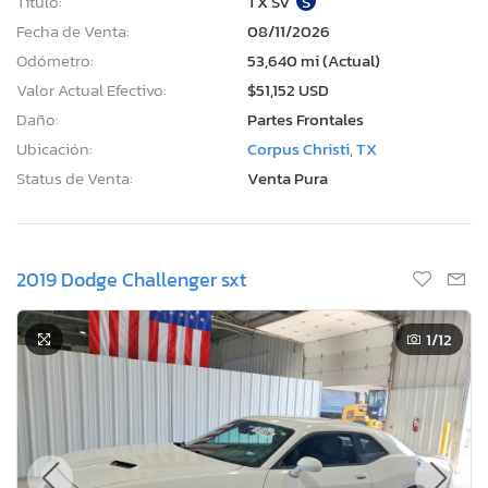
Título:
TX SV
S
Fecha de Venta:
08/11/2026
Odómetro:
53,640 mi (Actual)
Valor Actual Efectivo:
$51,152 USD
Daño:
Partes Frontales
Ubicación:
Corpus Christi, TX
Status de Venta:
Venta Pura
2019 Dodge Challenger sxt
1
/12