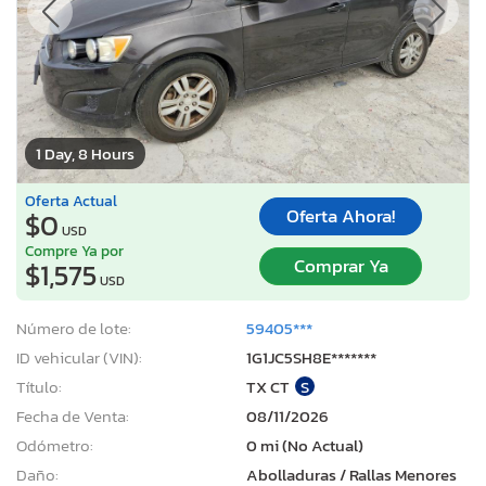
1 Day, 8 Hours
Oferta Actual
Oferta Ahora!
$0
USD
Compre Ya por
Comprar Ya
$1,575
USD
Número de lote:
59405***
ID vehicular (VIN):
1G1JC5SH8E*******
Título:
TX CT
S
Fecha de Venta:
08/11/2026
Odómetro:
0 mi (No Actual)
Daño:
Abolladuras / Rallas Menores