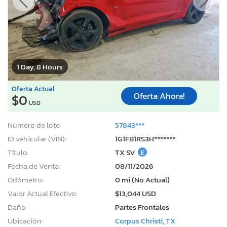
1 Day, 8 Hours
Oferta Actual
Oferta Ahora!
$0
USD
Número de lote:
57843***
ID vehicular (VIN):
1G1FB1RS3H*******
Título:
TX SV
E
Fecha de Venta:
08/11/2026
Odómetro:
0 mi (No Actual)
Valor Actual Efectivo:
$13,044 USD
Daño:
Partes Frontales
Ubicación:
Corpus Christi, TX