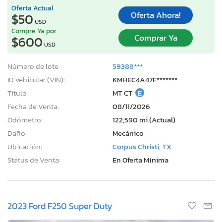
Oferta Actual
Oferta Ahora!
$50
USD
Compre Ya por
Comprar Ya
$600
USD
Número de lote:
59388***
ID vehicular (VIN):
KMHEC4A47F*******
Título:
MT CT
E
Fecha de Venta:
08/11/2026
Odómetro:
122,590 mi (Actual)
Daño:
Mecánico
Ubicación:
Corpus Christi, TX
Status de Venta:
En Oferta Mínima
2023 Ford F250 Super Duty