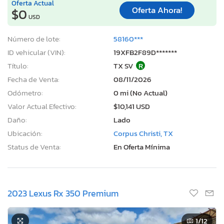
Oferta Actual
Oferta Ahora!
$0
USD
Número de lote:
58160***
ID vehicular (VIN):
19XFB2F89D*******
Título:
TX SV
R
Fecha de Venta:
08/11/2026
Odómetro:
0 mi (No Actual)
Valor Actual Efectivo:
$10,141 USD
Daño:
Lado
Ubicación:
Corpus Christi, TX
Status de Venta:
En Oferta Mínima
2023 Lexus Rx 350 Premium
1
/12