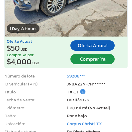
1 Day, 8 Hours
Oferta Actual
Oferta Ahora!
$50
USD
Compre Ya por
Comprar Ya
$4,000
USD
Número de lote:
59288***
ID vehicular (VIN):
JN8AZ2NF7H*******
Título:
TX CT
E
Fecha de Venta:
08/11/2026
Odómetro:
136,091 mi (No Actual)
Daño:
Por Abajo
Ubicación:
Corpus Christi, TX
Status de Venta:
En Oferta Mínima