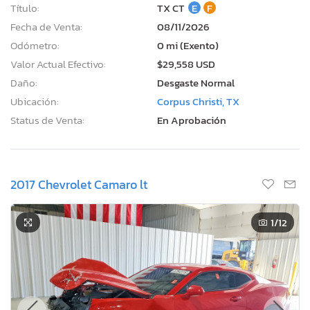
Título:
TX CT
E
F
Fecha de Venta:
08/11/2026
Odómetro:
0 mi (Exento)
Valor Actual Efectivo:
$29,558 USD
Daño:
Desgaste Normal
Ubicación:
Corpus Christi, TX
Status de Venta:
En Aprobación
2017 Chevrolet Camaro lt
1
/12