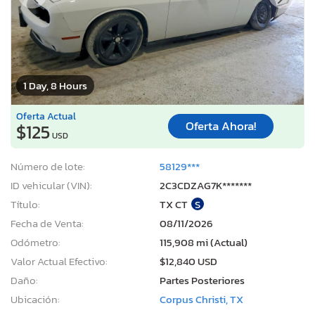
1 Day, 8 Hours
Oferta Actual
Oferta Ahora!
$125
USD
Número de lote:
58129***
ID vehicular (VIN):
2C3CDZAG7K*******
Título:
TX CT
S
Fecha de Venta:
08/11/2026
Odómetro:
115,908 mi (Actual)
Valor Actual Efectivo:
$12,840 USD
Daño:
Partes Posteriores
Ubicación:
Corpus Christi, TX