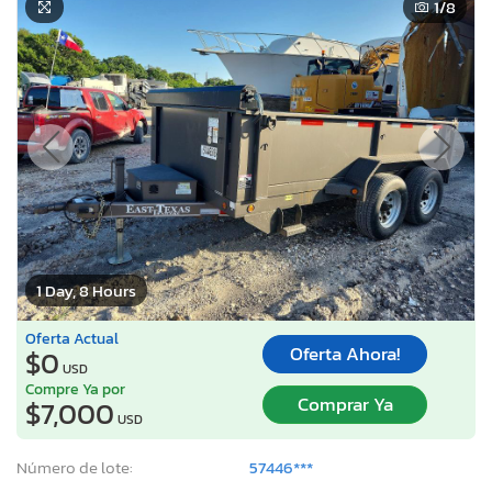
1
/8
1 Day, 8 Hours
Oferta Actual
Oferta Ahora!
$0
USD
Compre Ya por
Comprar Ya
$7,000
USD
Número de lote:
57446***