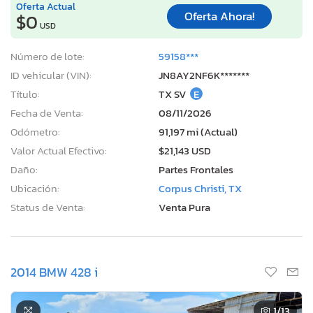
Oferta Actual
Oferta Ahora!
$0
USD
Número de lote:
59158***
ID vehicular (VIN):
JN8AY2NF6K*******
Título:
TX SV
E
Fecha de Venta:
08/11/2026
Odómetro:
91,197 mi (Actual)
Valor Actual Efectivo:
$21,143 USD
Daño:
Partes Frontales
Ubicación:
Corpus Christi, TX
Status de Venta:
Venta Pura
2014 BMW 428 i
1
/13