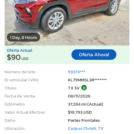
1 Day, 8 Hours
Oferta Actual
Oferta Ahora!
$90
USD
Número de lote:
59373***
ID vehicular (VIN):
KL79MMSL3R*******
Título:
TX SV
R
Fecha de Venta:
08/11/2026
Odómetro:
37,284 mi (Actual)
Valor Actual Efectivo:
$18,793 USD
Daño:
Partes Frontales
Ubicación:
Corpus Christi, TX