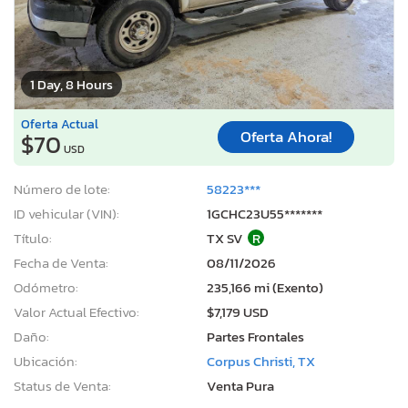
1 Day, 8 Hours
Oferta Actual
Oferta Ahora!
$70
USD
Número de lote:
58223***
ID vehicular (VIN):
1GCHC23U55*******
Título:
TX SV
R
Fecha de Venta:
08/11/2026
Odómetro:
235,166 mi (Exento)
Valor Actual Efectivo:
$7,179 USD
Daño:
Partes Frontales
Ubicación:
Corpus Christi, TX
Status de Venta:
Venta Pura