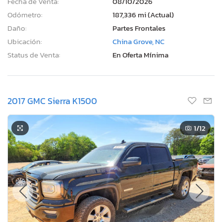
Fecha de Venta:
08/10/2026
Odómetro:
187,336 mi (Actual)
Daño:
Partes Frontales
Ubicación:
China Grove, NC
Status de Venta:
En Oferta Mínima
2017 GMC Sierra K1500
1
/12