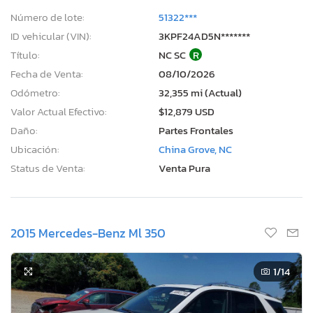
Número de lote:
51322***
ID vehicular (VIN):
3KPF24AD5N*******
Título:
NC SC
R
Fecha de Venta:
08/10/2026
Odómetro:
32,355 mi (Actual)
Valor Actual Efectivo:
$12,879 USD
Daño:
Partes Frontales
Ubicación:
China Grove, NC
Status de Venta:
Venta Pura
2015 Mercedes-Benz Ml 350
1
/14