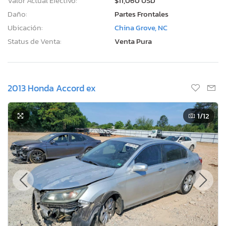
Valor Actual Efectivo:
$11,060 USD
Daño:
Partes Frontales
Ubicación:
China Grove, NC
Status de Venta:
Venta Pura
2013 Honda Accord ex
1
/12