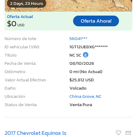
2 Days, 23 Hours
Oferta Actual
Oferta Ahora!
$0
USD
Número de lote:
56041***
ID vehicular (VIN):
1GT12UE8XG*******
Título:
NC SC
E
Fecha de Venta:
08/10/2026
Odómetro:
0 mi (No Actual)
Valor Actual Efectivo:
$25,812 USD
Daño:
Volcado
Ubicación:
China Grove, NC
Status de Venta:
Venta Pura
2017 Chevrolet Equinox ls