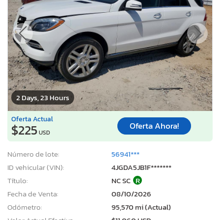
2 Days, 23 Hours
Oferta Actual
Oferta Ahora!
$225
USD
Número de lote:
56941***
ID vehicular (VIN):
4JGDA5JB1F*******
Título:
NC SC
R
Fecha de Venta:
08/10/2026
Odómetro:
95,570 mi (Actual)