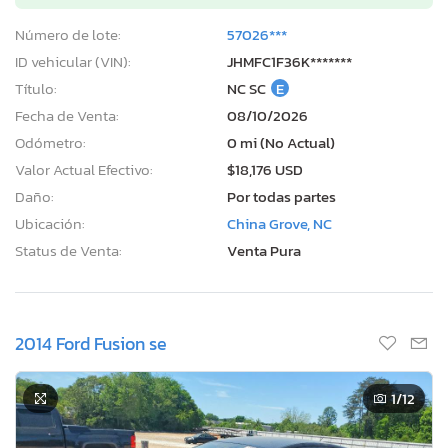
Número de lote:
57026***
ID vehicular (VIN):
JHMFC1F36K*******
Título:
NC SC
E
Fecha de Venta:
08/10/2026
Odómetro:
0 mi (No Actual)
Valor Actual Efectivo:
$18,176 USD
Daño:
Por todas partes
Ubicación:
China Grove, NC
Status de Venta:
Venta Pura
2014 Ford Fusion se
1
/12