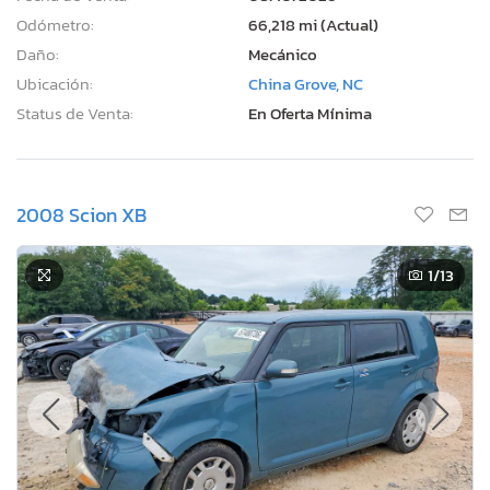
Odómetro:
66,218 mi (Actual)
Daño:
Mecánico
Ubicación:
China Grove, NC
Status de Venta:
En Oferta Mínima
2008 Scion XB
1
/13