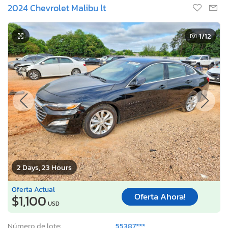
2024 Chevrolet Malibu lt
1
/12
2 Days, 23 Hours
Oferta Actual
Oferta Ahora!
$1,100
USD
Número de lote:
55387***