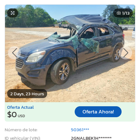
1
/13
2 Days, 23 Hours
Oferta Actual
Oferta Ahora!
$0
USD
Número de lote:
50361***
ID vehicular (VIN):
2GNALBEK1H*******