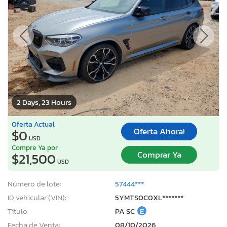
2 Days, 23 Hours
Oferta Actual
Oferta Ahora!
$0
USD
Compre Ya por
Comprar Ya
$21,500
USD
Número de lote:
57444***
ID vehicular (VIN):
5YMTS0C0XL*******
Título:
PA SC
E
Fecha de Venta:
08/10/2026