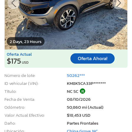
2 Days, 23 Hours
Oferta Actual
Oferta Ahora!
$175
USD
Número de lote:
50262***
ID vehicular (VIN):
KM8K5CA33P*******
Título:
NC SC
R
Fecha de Venta:
08/10/2026
Odómetro:
50,860 mi (Actual)
Valor Actual Efectivo:
$18,453 USD
Daño:
Partes Frontales
Ubicación:
China Grove, NC