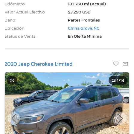
Odómetro:
183,760 mi (Actual)
Valor Actual Efectivo:
$3,250 USD
Daño:
Partes Frontales
Ubicación:
China Grove, NC
Status de Venta:
En Oferta Mínima
2020 Jeep Cherokee Limited
1
/14