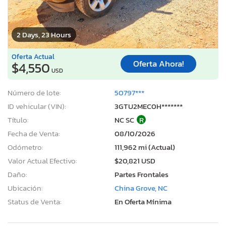
2 Days, 23 Hours
Oferta Actual
Oferta Ahora!
$4,550
USD
Número de lote:
50797***
ID vehicular (VIN):
3GTU2MEC0H*******
Título:
NC SC
R
Fecha de Venta:
08/10/2026
Odómetro:
111,962 mi (Actual)
Valor Actual Efectivo:
$20,821 USD
Daño:
Partes Frontales
Ubicación:
China Grove, NC
Status de Venta:
En Oferta Mínima