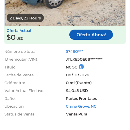
2 Days, 23 Hours
Oferta Actual
Oferta Ahora!
$0
USD
Número de lote:
57480***
ID vehicular (VIN):
JTLKE50E68*******
Título:
NC SC
E
Fecha de Venta:
08/10/2026
Odómetro:
0 mi (Exento)
Valor Actual Efectivo:
$4,045 USD
Daño:
Partes Frontales
Ubicación:
China Grove, NC
Status de Venta:
Venta Pura