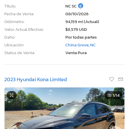
Título:
NC SC
E
Fecha de Venta:
08/10/2026
Odómetro:
94,159 mi (Actual)
Valor Actual Efectivo:
$8,579 USD
Daño:
Por todas partes
Ubicación:
China Grove, NC
Status de Venta:
Venta Pura
2023 Hyundai Kona Limited
1
/14