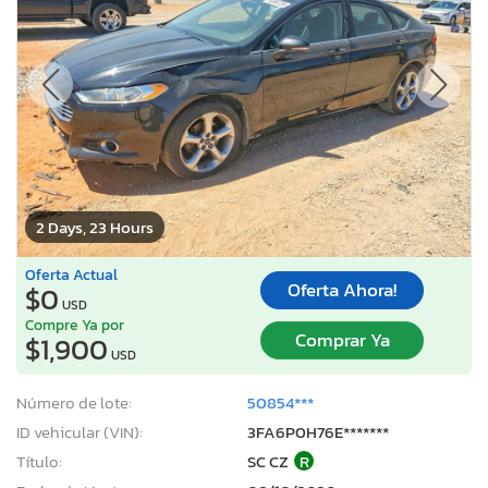
2 Days, 23 Hours
Oferta Actual
Oferta Ahora!
$0
USD
Compre Ya por
Comprar Ya
$1,900
USD
Número de lote:
50854***
ID vehicular (VIN):
3FA6P0H76E*******
Título:
SC CZ
R