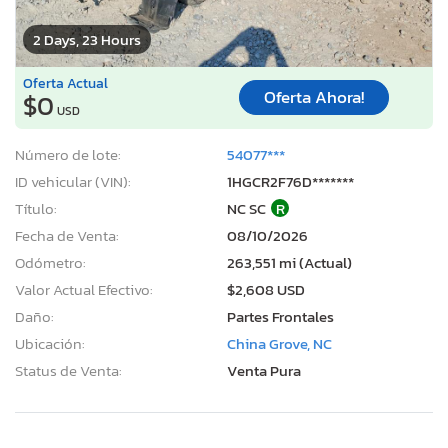
2 Days, 23 Hours
Oferta Actual
Oferta Ahora!
$0
USD
Número de lote:
54077***
ID vehicular (VIN):
1HGCR2F76D*******
Título:
NC SC
R
Fecha de Venta:
08/10/2026
Odómetro:
263,551 mi (Actual)
Valor Actual Efectivo:
$2,608 USD
Daño:
Partes Frontales
Ubicación:
China Grove, NC
Status de Venta:
Venta Pura