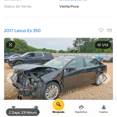
Status de Venta:
Venta Pura
2017 Lexus Es 350
1
/12
🔍
❤
👁
💳
👤
2 Days, 23 Hours
Favoritos
Vistos
Búsqueda
Depósitos
Cuenta