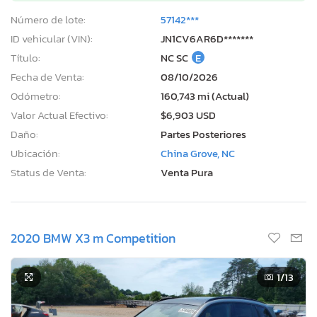
Número de lote:
57142***
ID vehicular (VIN):
JN1CV6AR6D*******
Título:
NC SC
E
Fecha de Venta:
08/10/2026
Odómetro:
160,743 mi (Actual)
Valor Actual Efectivo:
$6,903 USD
Daño:
Partes Posteriores
Ubicación:
China Grove, NC
Status de Venta:
Venta Pura
2020 BMW X3 m Competition
1
/13