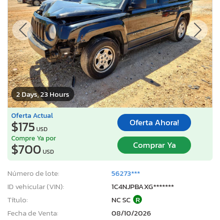
2 Days, 23 Hours
Oferta Actual
Oferta Ahora!
$175
USD
Compre Ya por
Comprar Ya
$700
USD
Número de lote:
56273***
ID vehicular (VIN):
1C4NJPBAXG*******
Título:
NC SC
R
Fecha de Venta:
08/10/2026