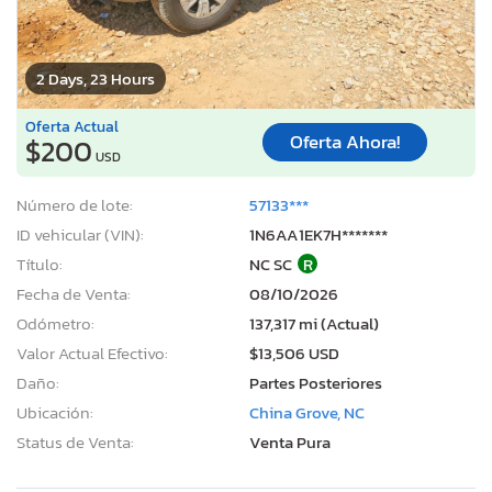
2 Days, 23 Hours
Oferta Actual
Oferta Ahora!
$200
USD
Número de lote:
57133***
ID vehicular (VIN):
1N6AA1EK7H*******
Título:
NC SC
R
Fecha de Venta:
08/10/2026
Odómetro:
137,317 mi (Actual)
Valor Actual Efectivo:
$13,506 USD
Daño:
Partes Posteriores
Ubicación:
China Grove, NC
Status de Venta:
Venta Pura