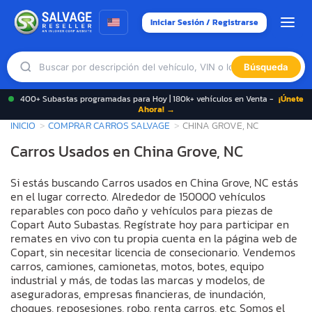
Iniciar Sesión / Registrarse
Búsqueda
400+ Subastas programadas para Hoy | 180k+ vehículos en Venta -
¡Únete
Ahora! →
INICIO
COMPRAR CARROS SALVAGE
CHINA GROVE, NC
Carros Usados en China Grove, NC
Si estás buscando Carros usados en China Grove, NC estás
en el lugar correcto. Alrededor de 150000 vehículos
reparables con poco daño y vehículos para piezas de
Copart Auto Subastas. Regístrate hoy para participar en
remates en vivo con tu propia cuenta en la página web de
Copart, sin necesitar licencia de consecionario. Vendemos
carros, camiones, camionetas, motos, botes, equipo
industrial y más, de todas las marcas y modelos, de
aseguradoras, empresas financieras, de inundación,
choques, reposesiones, robo, renta carros, etc. Somos el