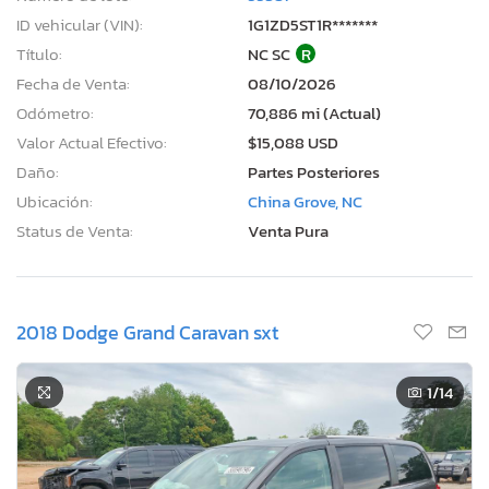
ID vehicular (VIN):
1G1ZD5ST1R*******
Título:
NC SC
R
Fecha de Venta:
08/10/2026
Odómetro:
70,886 mi (Actual)
Valor Actual Efectivo:
$15,088 USD
Daño:
Partes Posteriores
Ubicación:
China Grove, NC
Status de Venta:
Venta Pura
2018 Dodge Grand Caravan sxt
1
/14