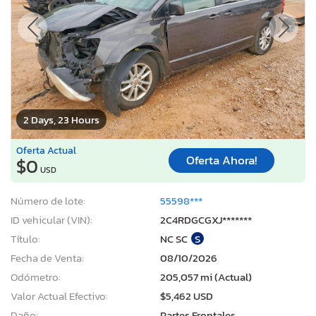
2 Days, 23 Hours
Oferta Actual
Oferta Ahora!
$0
USD
Número de lote:
55598***
ID vehicular (VIN):
2C4RDGCGXJ*******
Título:
NC SC
S
Fecha de Venta:
08/10/2026
Odómetro:
205,057 mi (Actual)
Valor Actual Efectivo:
$5,462 USD
Daño:
Partes Frontales