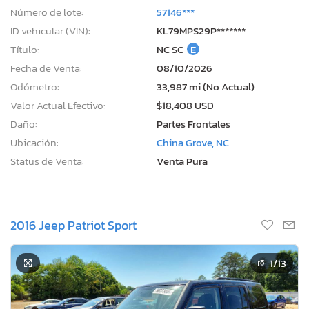
Número de lote:
57146***
ID vehicular (VIN):
KL79MPS29P*******
Título:
NC SC
E
Fecha de Venta:
08/10/2026
Odómetro:
33,987 mi (No Actual)
Valor Actual Efectivo:
$18,408 USD
Daño:
Partes Frontales
Ubicación:
China Grove, NC
Status de Venta:
Venta Pura
2016 Jeep Patriot Sport
1
/13