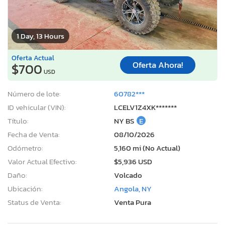
1 Day, 13 Hours
Oferta Actual
Oferta Ahora!
$700
USD
Número de lote:
60782***
ID vehicular (VIN):
LCELV1Z4XK*******
Título:
NY BS
E
Fecha de Venta:
08/10/2026
Odómetro:
5,160 mi (No Actual)
Valor Actual Efectivo:
$5,936 USD
Daño:
Volcado
Ubicación:
Angola, NY
Status de Venta:
Venta Pura