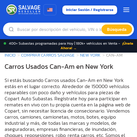
Iniciar Sesión / Registrarse
Búsqueda
400+ Subastas programadas para Hoy | 180k+ vehículos en Venta -
¡Únete
Ahora! →
INICIO
COMPRAR CARROS SALVAGE
NEW YORK
CAN-AM
Carros Usados Can-Am en New York
Si estás buscando Carros usados Can-Am en New York
estás en el lugar correcto. Alrededor de 150000 vehículos
reparables con poco daño y vehículos para piezas de
Copart Auto Subastas. Regístrate hoy para participar en
remates en vivo con tu propia cuenta en la página web de
Copart, sin necesitar licencia de consecionario. Vendemos
carros, camiones, camionetas, motos, botes, equipo
industrial y más, de todas las marcas y modelos, de
aseguradoras, empresas financieras, de inundación,
choques, reposesiones, robo, renta carros, etc. Somos el