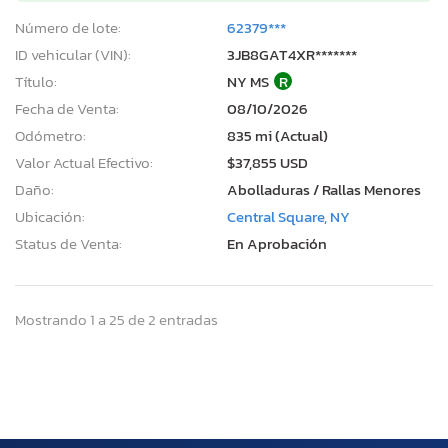
Número de lote:
62379***
ID vehicular (VIN):
3JB8GAT4XR*******
Título:
NY MS
R
Fecha de Venta:
08/10/2026
Odómetro:
835 mi (Actual)
Valor Actual Efectivo:
$37,855 USD
Daño:
Abolladuras / Rallas Menores
Ubicación:
Central Square, NY
Status de Venta:
En Aprobación
Mostrando 1 a 25 de 2 entradas