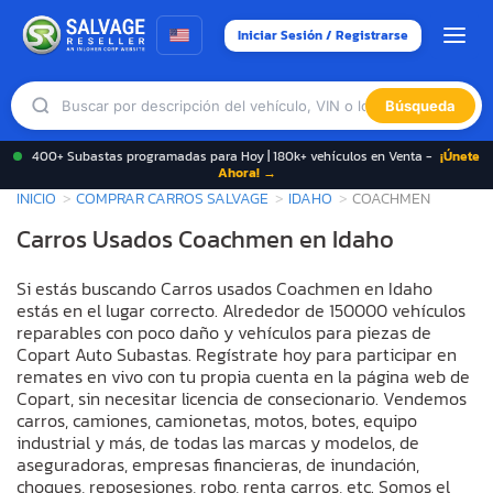
Iniciar Sesión / Registrarse
Búsqueda
400+ Subastas programadas para Hoy | 180k+ vehículos en Venta -
¡Únete
Ahora! →
INICIO
COMPRAR CARROS SALVAGE
IDAHO
COACHMEN
Carros Usados Coachmen en Idaho
Si estás buscando Carros usados Coachmen en Idaho
estás en el lugar correcto. Alrededor de 150000 vehículos
reparables con poco daño y vehículos para piezas de
Copart Auto Subastas. Regístrate hoy para participar en
remates en vivo con tu propia cuenta en la página web de
Copart, sin necesitar licencia de consecionario. Vendemos
carros, camiones, camionetas, motos, botes, equipo
industrial y más, de todas las marcas y modelos, de
aseguradoras, empresas financieras, de inundación,
choques, reposesiones, robo, renta carros, etc. Somos el