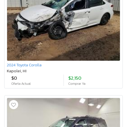
2024 Toyota Corolla
Kapolei, HI
$0
$2,150
Oferta Actual
Comprar Ya