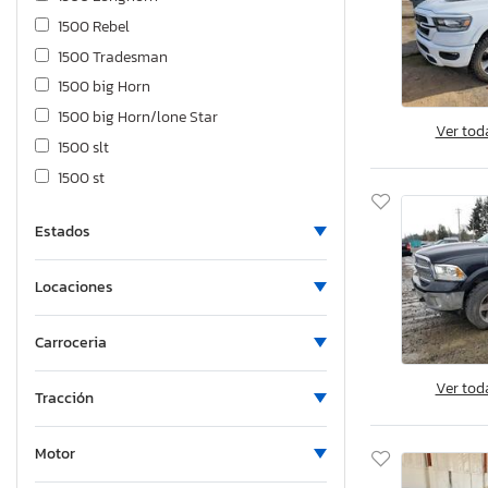
1500 Rebel
1500 Tradesman
1500 big Horn
1500 big Horn/lone Star
Ver tod
1500 slt
1500 st
1500tesman
Estados
2500 Laramie
2500 Powerwagon
Locaciones
2500 big Horn
2500 ram
Carroceria
2500 slt
Ver tod
2500 st
Tracción
3500 Flatbed Truck
3500 Laramie
Motor
3500 Tradesman