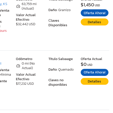
$1,450
y, KS
63,759 mi
USD
(Actual)
Daño:
Granizo
 Venta:
Oferta Ahora!
a
Valor Actual
Efectivo:
Сlaves
as
Detalles
$32,442 USD
Disponibles
:
Hours
:
Odómetro:
Titulo Salvaage
Oferta Actual
$0
I
0 mi (No
USD
Actual)
Daño:
Quemado
 Venta:
Oferta Ahora!
 Mínima
Valor Actual
Efectivo:
Claves no
ente
Detalles
$17,232 USD
disponibles