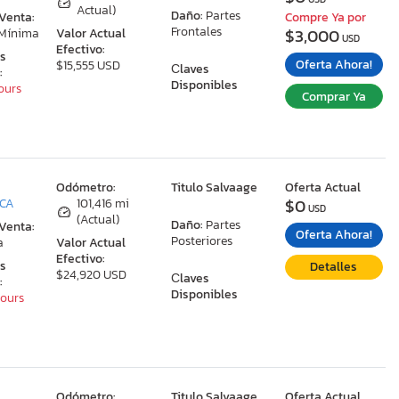
Actual)
Daño:
Partes
 Venta:
Compre Ya por
Frontales
$3,000
 Mínima
Valor Actual
USD
Efectivo:
as
Oferta Ahora!
$15,555 USD
Сlaves
:
Disponibles
Hours
Comprar Ya
:
Odómetro:
Titulo Salvaage
Oferta Actual
$0
 CA
101,416 mi
USD
(Actual)
Daño:
Partes
 Venta:
Oferta Ahora!
Posteriores
a
Valor Actual
Efectivo:
as
Detalles
$24,920 USD
Сlaves
:
Disponibles
Hours
:
Odómetro:
Titulo Salvaage
Oferta Actual