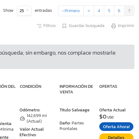
Show
entradas
25
‹ Primero
<
4
5
6
7
Filtros
Guardar busqueda
Imprimir
 búsqueda; sin embargo, nos complace mostrarle
IÓN DEL
CONDICIÓN
INFORMACIÓN DE
OFERTAS
VENTA
:
Odómetro:
Titulo Salvaage
Oferta Actual
$0
N
142,699 mi
USD
(Actual)
Daño:
Partes
 Venta:
Oferta Ahora!
Frontales
 Mínima
Valor Actual
Efectivo:
ente
Detalles