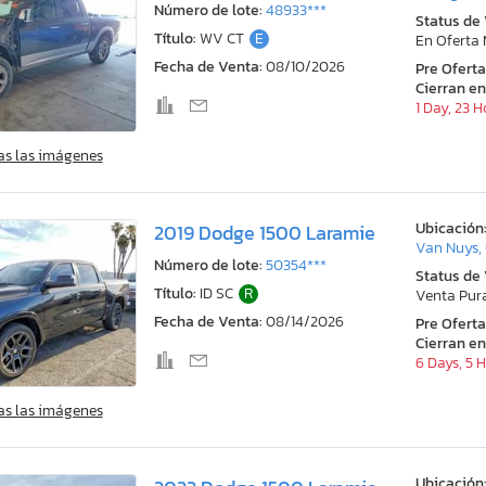
Número de lote:
48933***
Status de
Título:
WV CT
E
En Oferta
Fecha de Venta:
08/10/2026
Pre Ofert
Cierran en
1 Day, 23 
as las imágenes
Ubicación
2019 Dodge 1500 Laramie
Van Nuys,
Número de lote:
50354***
Status de
Título:
ID SC
R
Venta Pur
Fecha de Venta:
08/14/2026
Pre Ofert
Cierran en
6 Days, 5 
as las imágenes
Ubicación