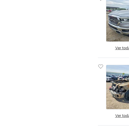
D Series
D100 1/2 t
Dakota
Dakota Quad slt
Dakota Sport
Dakota sxt
Ver tod
Dart
Durango
Durango Citadel
Durango R/T
Durango gt
Durango r
Durango sxt
Grand Caravan
Ver tod
Hornet
Hornet R/T