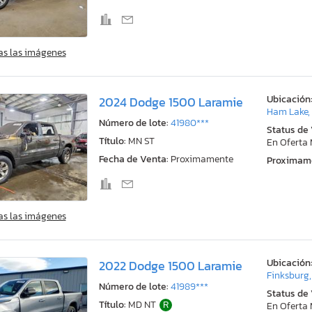
as las imágenes
Ubicación
2024 Dodge 1500 Laramie
Ham Lake,
Número de lote:
41980***
Status de
Título:
MN ST
En Oferta
Fecha de Venta:
Proximamente
Proximam
as las imágenes
Ubicación
2022 Dodge 1500 Laramie
Finksburg
Número de lote:
41989***
Status de
Título:
MD NT
R
En Oferta