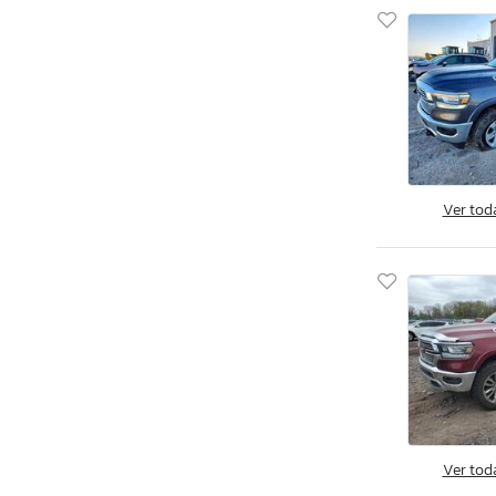
Hornet R/T Plus
Hornet gt
Hornet gt Plus
Hornet r
Journey
Journey cr
Journey r
Ver tod
Magnum
Neon
Nitro
Other
Pickup
Pro Master
Promar2500
Promaster
Ver tod
Promaster 1500 1500 High