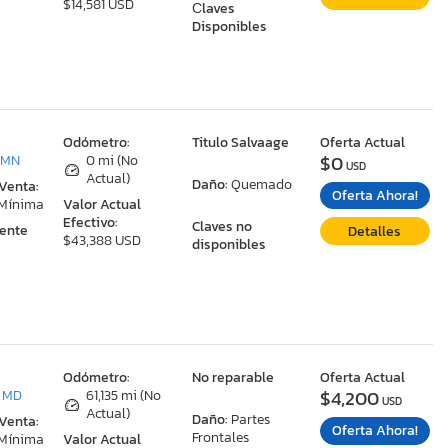
$14,581 USD
Сlaves
Disponibles
:
Odómetro:
Titulo Salvaage
Oferta Actual
$0
 MN
0 mi (No
USD
Actual)
Daño:
Quemado
 Venta:
Oferta Ahora!
 Mínima
Valor Actual
Efectivo:
Claves no
ente
Detalles
$43,388 USD
disponibles
:
Odómetro:
No reparable
Oferta Actual
$4,200
, MD
61,135 mi (No
USD
Actual)
Daño:
Partes
 Venta:
Oferta Ahora!
Frontales
 Mínima
Valor Actual