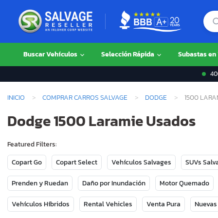
Buscar Vehículos
Selección Rápida
Subastas en
400
INICIO
COMPRAR CARROS SALVAGE
DODGE
1500 LARA
Dodge 1500 Laramie Usados
Featured Filters:
Copart Go
Copart Select
Vehículos Salvages
SUVs Salv
Prenden y Ruedan
Daño por Inundación
Motor Quemado
Vehículos Híbridos
Rental Vehicles
Venta Pura
Nuevas