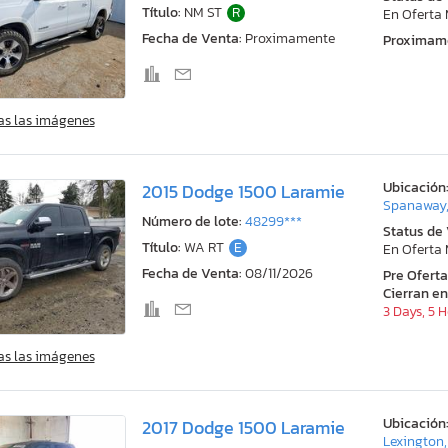
Título:
NM ST
R
En Oferta
Fecha de Venta:
Proximamente
Proximam
as las imágenes
Ubicación
2015 Dodge 1500 Laramie
Spanaway
Número de lote:
48299***
Status de
Título:
WA RT
E
En Oferta
Fecha de Venta:
08/11/2026
Pre Ofert
Cierran en
3 Days, 5 
as las imágenes
Ubicación
2017 Dodge 1500 Laramie
Lexington