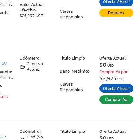
Oferta Ahora!
 Mínima
Valor Actual
Efectivo:
Сlaves
ente
Detalles
$25,997 USD
Disponibles
:
Odómetro:
Titulo Limpio
Oferta Actual
$0
, WA
0 mi (No
USD
Actual)
Daño:
Mecánico
 Venta:
Compre Ya por
$3,975
 Mínima
USD
Сlaves
as
Oferta Ahora!
Disponibles
:
Hours
Comprar Ya
:
Odómetro:
Titulo Limpio
Oferta Actual
$0
, KY
0 mi (No
USD