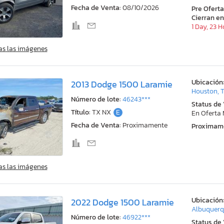
Fecha de Venta:
08/10/2026
Pre Ofert
Cierran en
1 Day, 23 
as las imágenes
Ubicación
2013 Dodge 1500 Laramie
Houston, 
Número de lote:
46243***
Status de
Título:
TX NX
E
En Oferta
Fecha de Venta:
Proximamente
Proximam
as las imágenes
Ubicación
2022 Dodge 1500 Laramie
Albuquerq
Número de lote:
46922***
Status de