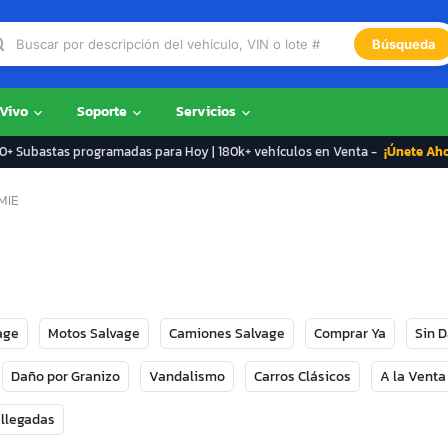
Búsqueda
 Vivo
Soporte
Servicios
+ Subastas programadas para Hoy | 180k+ vehículos en Venta -
¡Únete Ah
MIE
age
Motos Salvage
Camiones Salvage
Comprar Ya
Sin 
Daño por Granizo
Vandalismo
Carros Clásicos
A la Venta
 llegadas