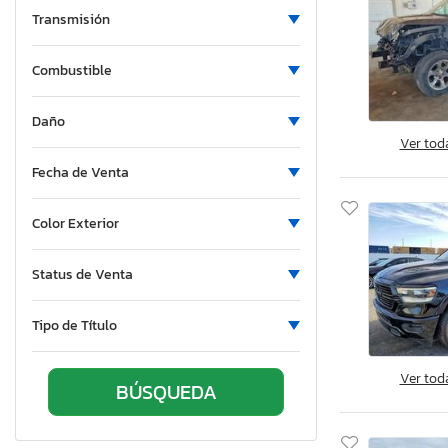
Transmisión
3500 Utility / Service tr
3500 slt
Combustible
3500 st
Aries
Daño
Avenger
Ver tod
B Series
Fecha de Venta
CP
Caliber
Color Exterior
Caliber r
Caliber sw
Status de Venta
Caravan
Tipo de Título
Challenger
Charger
Ver tod
Charger da
Charger r
Chrgr 4D g