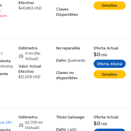
Efectivo:
as
Detalles
$40,863 USD
Сlaves
:
Disponibles
Hours
:
Odómetro:
No reparable
Oferta Actual
$0
TX
0 mi (No
USD
Actual)
Daño:
Quemado
 Venta:
Oferta Ahora!
 Mínima
Valor Actual
Efectivo:
Claves no
ente
Detalles
$12,029 USD
disponibles
:
Odómetro:
Titulo Salvaage
Oferta Actual
$0
ue, NM
62,705 mi
USD
(Actual)
Daño:
Lado
 Venta: