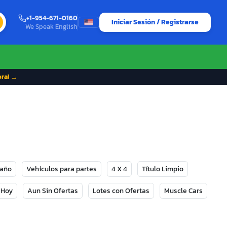
+1-954-671-0160
Iniciar Sesión / Registrarse
We Speak English
ora! →
Daño
Vehículos para partes
4 X 4
Título Limpio
 Hoy
Aun Sin Ofertas
Lotes con Ofertas
Muscle Cars