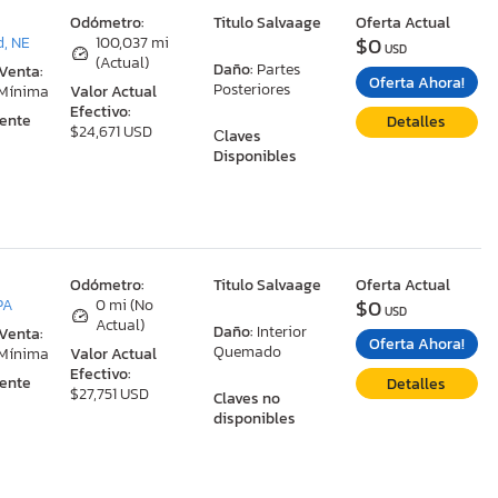
:
Odómetro:
Titulo Salvaage
Oferta Actual
$0
, NE
100,037 mi
USD
(Actual)
Daño:
Partes
 Venta:
Oferta Ahora!
Posteriores
 Mínima
Valor Actual
Efectivo:
ente
Detalles
$24,671 USD
Сlaves
Disponibles
:
Odómetro:
Titulo Salvaage
Oferta Actual
$0
PA
0 mi (No
USD
Actual)
Daño:
Interior
 Venta:
Oferta Ahora!
Quemado
 Mínima
Valor Actual
Efectivo:
ente
Detalles
$27,751 USD
Claves no
disponibles