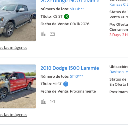
2022 Dodge 1500 Laramie
Kansas Cit
Número de lote:
51031***
Status de
Título:
KS ST
R
Venta Pur
Fecha de Venta:
08/11/2026
Pre Ofert
Cierran en
3 Days, 3 
as las imágenes
Ubicación
2018 Dodge 1500 Laramie
Davison, M
Número de lote:
51110***
Status de
Título:
MI ST
E
En Oferta
Fecha de Venta:
Proximamente
Proximam
as las imágenes