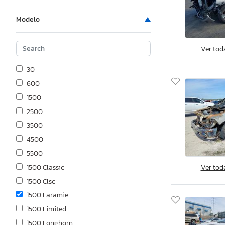
Modelo
Ver tod
30
600
1500
2500
3500
4500
5500
Ver tod
1500 Classic
1500 Clsc
1500 Laramie
1500 Limited
1500 Longhorn