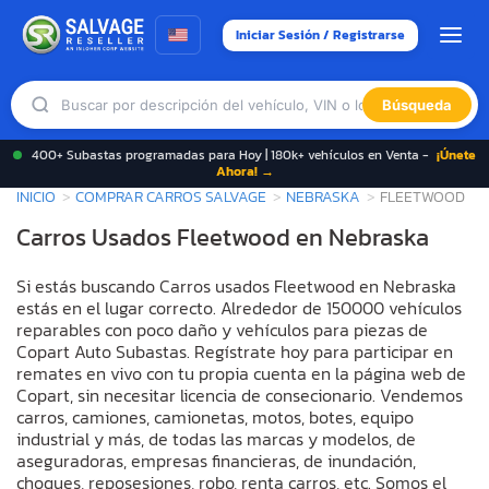
Iniciar Sesión / Registrarse
Búsqueda
400+ Subastas programadas para Hoy | 180k+ vehículos en Venta -
¡Únete
Ahora! →
INICIO
COMPRAR CARROS SALVAGE
NEBRASKA
FLEETWOOD
Carros Usados Fleetwood en Nebraska
Si estás buscando Carros usados Fleetwood en Nebraska
estás en el lugar correcto. Alrededor de 150000 vehículos
reparables con poco daño y vehículos para piezas de
Copart Auto Subastas. Regístrate hoy para participar en
remates en vivo con tu propia cuenta en la página web de
Copart, sin necesitar licencia de consecionario. Vendemos
carros, camiones, camionetas, motos, botes, equipo
industrial y más, de todas las marcas y modelos, de
aseguradoras, empresas financieras, de inundación,
choques, reposesiones, robo, renta carros, etc. Somos el