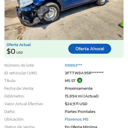
Oferta Actual
Oferta Ahora!
$0
USD
Número de lote:
59884***
ID vehicular (VIN):
3FTTW8A95R*******
Título:
MS ST
R
Fecha de Venta:
Proximamente
Odómetro:
15,894 mi (Actual)
Valor Actual Efectivo:
$24,971 USD
Daño:
Partes Frontales
Ubicación:
Florence, MS
Status de Venta:
En Oferta Mínima