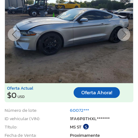
Oferta Actual
Oferta Ahora!
$0
USD
Número de lote:
60072***
ID vehicular (VIN):
1FA6P8THXL*******
Título:
MS ST
S
Fecha de Venta:
Proximamente