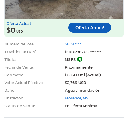
Oferta Actual
Oferta Ahora!
$0
USD
Número de lote:
58747***
ID vehicular (VIN):
1FADP3F20D*******
Título:
MS FS
R
Fecha de Venta:
Proximamente
Odómetro:
172,603 mi (Actual)
Valor Actual Efectivo:
$2,769 USD
Daño:
Agua / Inundación
Ubicación:
Florence, MS
Status de Venta:
En Oferta Mínima