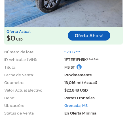
Oferta Actual
Oferta Ahora!
$0
USD
Número de lote:
57937***
ID vehicular (VIN):
1FTER1FH5K*******
Título:
MS ST
E
Fecha de Venta:
Proximamente
Odómetro:
13,016 mi (Actual)
Valor Actual Efectivo:
$22,843 USD
Daño:
Partes Frontales
Ubicación:
Grenada, MS
Status de Venta:
En Oferta Mínima