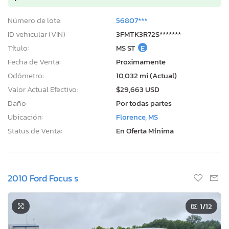
Número de lote:
56807***
ID vehicular (VIN):
3FMTK3R72S*******
Título:
MS ST
E
Fecha de Venta:
Proximamente
Odómetro:
10,032 mi (Actual)
Valor Actual Efectivo:
$29,663 USD
Daño:
Por todas partes
Ubicación:
Florence, MS
Status de Venta:
En Oferta Mínima
2010 Ford Focus s
1
/12