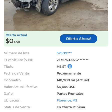
Oferta Actual
Oferta Ahora!
$0
USD
Número de lote:
57509***
ID vehicular (VIN):
2FMPK3J97G*******
Título:
MS ST
E
Fecha de Venta:
Proximamente
Odómetro:
148,908 mi (Actual)
Valor Actual Efectivo:
$6,445 USD
Daño:
Partes Frontales
Ubicación:
Florence, MS
Status de Venta:
En Oferta Mínima