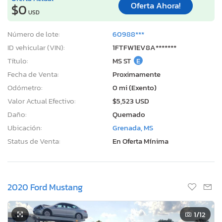
Oferta Ahora!
$0
USD
Número de lote:
60988***
ID vehicular (VIN):
1FTFW1EV8A*******
Título:
MS ST
E
Fecha de Venta:
Proximamente
Odómetro:
0 mi (Exento)
Valor Actual Efectivo:
$5,523 USD
Daño:
Quemado
Ubicación:
Grenada, MS
Status de Venta:
En Oferta Mínima
2020 Ford Mustang
1
/12