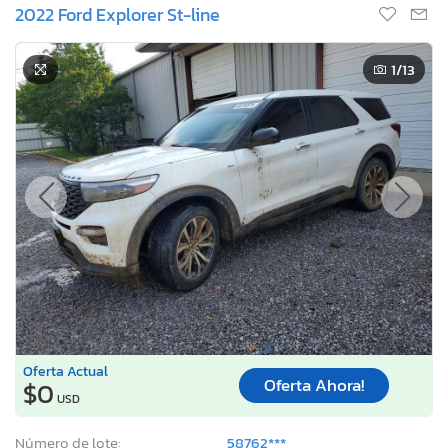
2022 Ford Explorer St-line
1
/13
Oferta Actual
Oferta Ahora!
$0
USD
Número de lote:
58762***