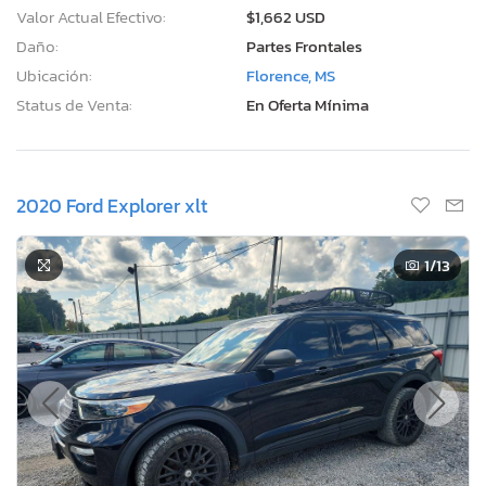
Valor Actual Efectivo:
$1,662 USD
Daño:
Partes Frontales
Ubicación:
Florence, MS
Status de Venta:
En Oferta Mínima
2020 Ford Explorer xlt
1
/13