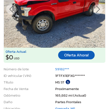
Oferta Actual
Oferta Ahora!
$0
USD
Número de lote:
59182***
ID vehicular (VIN):
1FTFX1EFXG*******
Título:
MS ST
S
Fecha de Venta:
Proximamente
Odómetro:
165,882 mi (Actual)
Daño:
Partes Frontales
Ubicación:
Grenada, MS