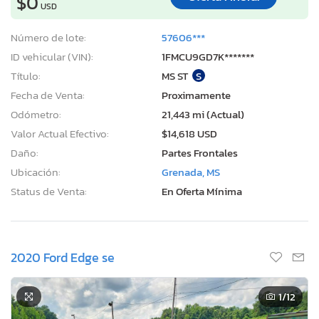
$0
USD
Número de lote:
57606***
ID vehicular (VIN):
1FMCU9GD7K*******
Título:
MS ST
S
Fecha de Venta:
Proximamente
Odómetro:
21,443 mi (Actual)
Valor Actual Efectivo:
$14,618 USD
Daño:
Partes Frontales
Ubicación:
Grenada, MS
Status de Venta:
En Oferta Mínima
2020 Ford Edge se
1
/12