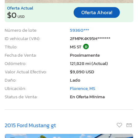
Oferta Actual
Oferta Ahora!
$0
USD
Número de lote:
59360***
ID vehicular (VIN):
2FMPK4K95H*******
Título:
MS ST
R
Fecha de Venta:
Proximamente
Odómetro:
121,828 mi (Actual)
Valor Actual Efectivo:
$9,890 USD
Daño:
Lado
Ubicación:
Florence, MS
Status de Venta:
En Oferta Mínima
2015 Ford Mustang gt