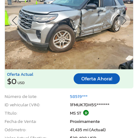
Oferta Actual
Oferta Ahora!
$0
USD
Número de lote:
58519***
ID vehicular (VIN):
1FMUK7DH5S*******
Título:
MS ST
R
Fecha de Venta:
Proximamente
Odómetro:
41,435 mi (Actual)
Valor Actual Efectivo:
$29,408 USD