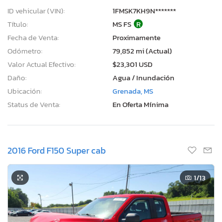
ID vehicular (VIN):
1FMSK7KH9N*******
Título:
MS FS
R
Fecha de Venta:
Proximamente
Odómetro:
79,852 mi (Actual)
Valor Actual Efectivo:
$23,301 USD
Daño:
Agua / Inundación
Ubicación:
Grenada, MS
Status de Venta:
En Oferta Mínima
2016 Ford F150 Super cab
1
/13