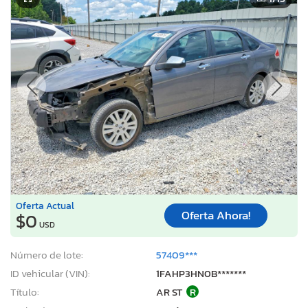
Oferta Actual
Oferta Ahora!
$0
USD
Número de lote:
57409***
ID vehicular (VIN):
1FAHP3HN0B*******
Título:
AR ST
R