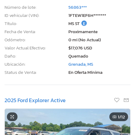
Número de lote:
56863***
ID vehicular (VIN):
1FTEW1EF6H*******
Título:
MS ST
E
Fecha de Venta:
Proximamente
Odómetro:
0 mi (No Actual)
Valor Actual Efectivo:
$17,076 USD
Daño:
Quemado
Ubicación:
Grenada, MS
Status de Venta:
En Oferta Mínima
2025 Ford Explorer Active
1
/12