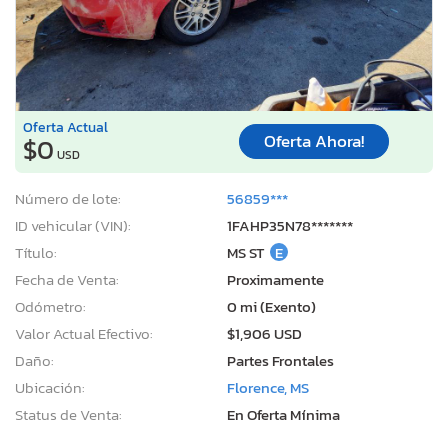
Oferta Actual
Oferta Ahora!
$0
USD
Número de lote:
56859***
ID vehicular (VIN):
1FAHP35N78*******
Título:
MS ST
E
Fecha de Venta:
Proximamente
Odómetro:
0 mi (Exento)
Valor Actual Efectivo:
$1,906 USD
Daño:
Partes Frontales
Ubicación:
Florence, MS
Status de Venta:
En Oferta Mínima