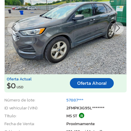
Oferta Actual
Oferta Ahora!
$0
USD
Número de lote:
57887***
ID vehicular (VIN):
2FMPK3G95L*******
Título:
MS ST
R
Fecha de Venta:
Proximamente