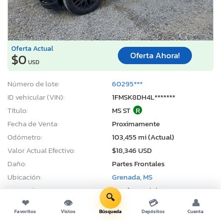
Oferta Actual
Oferta Ahora!
$0
USD
Número de lote:
60295***
ID vehicular (VIN):
1FMSK8DH4L*******
Título:
MS ST
R
Fecha de Venta:
Proximamente
Odómetro:
103,455 mi (Actual)
Valor Actual Efectivo:
$18,346 USD
Daño:
Partes Frontales
Ubicación:
Grenada, MS
Status de Venta:
En Oferta Mínima
🔍
❤
👁
💳
👤
Favoritos
Vistos
Búsqueda
Depósitos
Cuenta