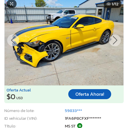
1
/12
Oferta Actual
Oferta Ahora!
$0
USD
Número de lote:
59833***
ID vehicular (VIN):
1FA6P8CFXF*******
Título:
MS ST
R