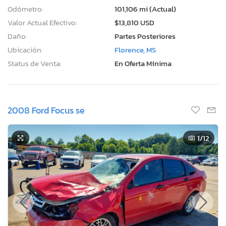
Odómetro:
101,106 mi (Actual)
Valor Actual Efectivo:
$13,810 USD
Daño:
Partes Posteriores
Ubicación:
Florence, MS
Status de Venta:
En Oferta Mínima
2008 Ford Focus se
1
/12