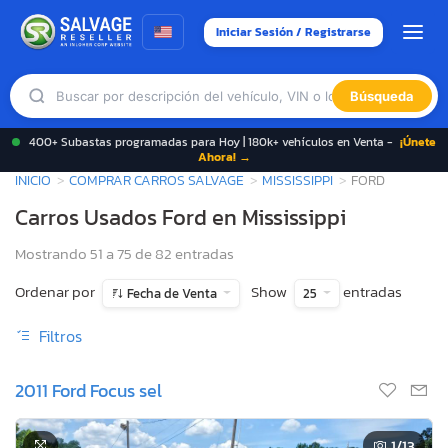
Iniciar Sesión / Registrarse
Búsqueda
400+ Subastas programadas para Hoy | 180k+ vehículos en Venta -
¡Únete
Ahora! →
INICIO
COMPRAR CARROS SALVAGE
MISSISSIPPI
FORD
Carros Usados Ford en Mississippi
Mostrando 51 a 75 de 82 entradas
Ordenar por
Show
entradas
Fecha de Venta
25
Filtros
2011 Ford Focus sel
1
/13