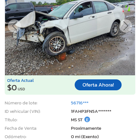
Oferta Actual
Oferta Ahora!
$0
USD
Número de lote:
56716***
ID vehicular (VIN):
1FAHP3FN5A*******
Título:
MS ST
E
Fecha de Venta:
Proximamente
Odómetro:
0 mi (Exento)