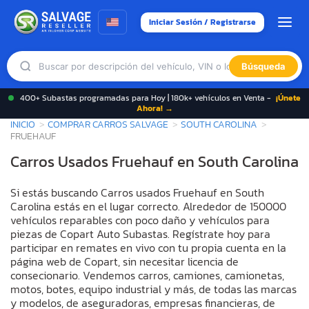
Iniciar Sesión / Registrarse
Búsqueda
400+ Subastas programadas para Hoy | 180k+ vehículos en Venta -
¡Únete
Ahora! →
INICIO
COMPRAR CARROS SALVAGE
SOUTH CAROLINA
FRUEHAUF
Carros Usados Fruehauf en South Carolina
Si estás buscando Carros usados Fruehauf en South
Carolina estás en el lugar correcto. Alrededor de 150000
vehículos reparables con poco daño y vehículos para
piezas de Copart Auto Subastas. Regístrate hoy para
participar en remates en vivo con tu propia cuenta en la
página web de Copart, sin necesitar licencia de
consecionario. Vendemos carros, camiones, camionetas,
motos, botes, equipo industrial y más, de todas las marcas
y modelos, de aseguradoras, empresas financieras, de