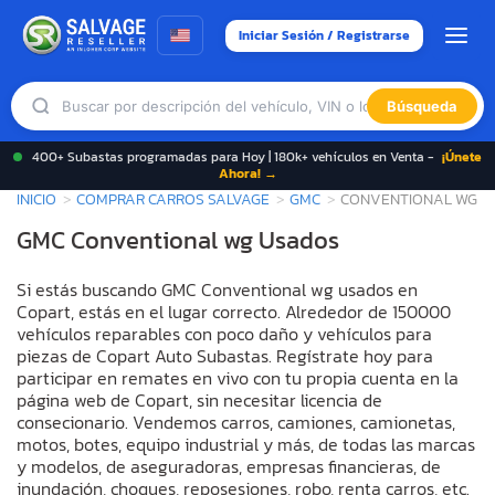
Iniciar Sesión / Registrarse
Búsqueda
400+ Subastas programadas para Hoy | 180k+ vehículos en Venta -
¡Únete
Ahora! →
INICIO
COMPRAR CARROS SALVAGE
GMC
CONVENTIONAL WG
GMC Conventional wg Usados
Si estás buscando GMC Conventional wg usados en
Copart, estás en el lugar correcto. Alrededor de 150000
vehículos reparables con poco daño y vehículos para
piezas de Copart Auto Subastas. Regístrate hoy para
participar en remates en vivo con tu propia cuenta en la
página web de Copart, sin necesitar licencia de
consecionario. Vendemos carros, camiones, camionetas,
motos, botes, equipo industrial y más, de todas las marcas
y modelos, de aseguradoras, empresas financieras, de
inundación, choques, reposesiones, robo, renta carros, etc.