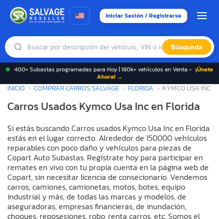
Iniciar Sesión / Registrarse
Búsqueda
400+ Subastas programadas para Hoy | 180k+ vehículos en Venta -
¡Únete
Ahora! →
INICIO
COMPRAR CARROS SALVAGE
FLORIDA
KYMCO USA INC
Carros Usados Kymco Usa Inc en Florida
Si estás buscando Carros usados Kymco Usa Inc en Florida
estás en el lugar correcto. Alrededor de 150000 vehículos
reparables con poco daño y vehículos para piezas de
Copart Auto Subastas. Regístrate hoy para participar en
remates en vivo con tu propia cuenta en la página web de
Copart, sin necesitar licencia de consecionario. Vendemos
carros, camiones, camionetas, motos, botes, equipo
industrial y más, de todas las marcas y modelos, de
aseguradoras, empresas financieras, de inundación,
choques, reposesiones, robo, renta carros, etc. Somos el