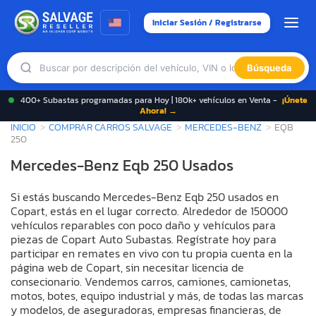
Iniciar Sesión / Registrarse
Búsqueda
400+ Subastas programadas para Hoy | 180k+ vehículos en Venta -
¡Únete
Ahora! →
INICIO
COMPRAR CARROS SALVAGE
MERCEDES-BENZ
EQB
250
Mercedes-Benz Eqb 250 Usados
Si estás buscando Mercedes-Benz Eqb 250 usados en
Copart, estás en el lugar correcto. Alrededor de 150000
vehículos reparables con poco daño y vehículos para
piezas de Copart Auto Subastas. Regístrate hoy para
participar en remates en vivo con tu propia cuenta en la
página web de Copart, sin necesitar licencia de
consecionario. Vendemos carros, camiones, camionetas,
motos, botes, equipo industrial y más, de todas las marcas
y modelos, de aseguradoras, empresas financieras, de