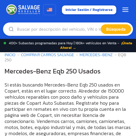
Iniciar Sesión / Registrarse
Búsqueda
400+ Subastas programadas para Hoy | 180k+ vehículos en Venta -
¡Únete
Ahora! →
INICIO
COMPRAR CARROS SALVAGE
MERCEDES-BENZ
EQB
250
Mercedes-Benz Eqb 250 Usados
Si estás buscando Mercedes-Benz Eqb 250 usados en
Copart, estás en el lugar correcto. Alrededor de 150000
vehículos reparables con poco daño y vehículos para
piezas de Copart Auto Subastas. Regístrate hoy para
participar en remates en vivo con tu propia cuenta en la
página web de Copart, sin necesitar licencia de
consecionario. Vendemos carros, camiones, camionetas,
motos, botes, equipo industrial y más, de todas las marcas
y modelos, de aseguradoras, empresas financieras, de