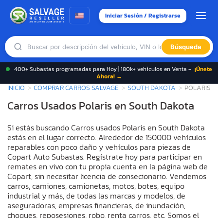
Iniciar Sesión / Registrarse
Búsqueda
400+ Subastas programadas para Hoy | 180k+ vehículos en Venta -
¡Únete
Ahora! →
INICIO
COMPRAR CARROS SALVAGE
SOUTH DAKOTA
POLARIS
Carros Usados Polaris en South Dakota
Si estás buscando Carros usados Polaris en South Dakota
estás en el lugar correcto. Alrededor de 150000 vehículos
reparables con poco daño y vehículos para piezas de
Copart Auto Subastas. Regístrate hoy para participar en
remates en vivo con tu propia cuenta en la página web de
Copart, sin necesitar licencia de consecionario. Vendemos
carros, camiones, camionetas, motos, botes, equipo
industrial y más, de todas las marcas y modelos, de
aseguradoras, empresas financieras, de inundación,
choques, reposesiones, robo, renta carros, etc. Somos el