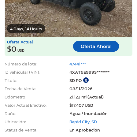
4 Days, 14 Hours
Oferta Actual
Oferta Ahora!
$0
USD
Número de lote:
47441***
ID vehicular (VIN):
4XAT6E999S*******
Título:
SD PO
S
Fecha de Venta:
08/11/2026
Odómetro:
21,122 mi (Actual)
Valor Actual Efectivo:
$17,407 USD
Daño:
Agua / Inundación
Ubicación:
Rapid City, SD
Status de Venta:
En Aprobación