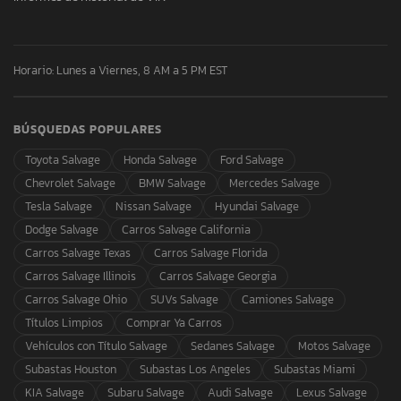
Horario: Lunes a Viernes, 8 AM a 5 PM EST
BÚSQUEDAS POPULARES
Toyota Salvage
Honda Salvage
Ford Salvage
Chevrolet Salvage
BMW Salvage
Mercedes Salvage
Tesla Salvage
Nissan Salvage
Hyundai Salvage
Dodge Salvage
Carros Salvage California
Carros Salvage Texas
Carros Salvage Florida
Carros Salvage Illinois
Carros Salvage Georgia
Carros Salvage Ohio
SUVs Salvage
Camiones Salvage
Títulos Limpios
Comprar Ya Carros
Vehículos con Título Salvage
Sedanes Salvage
Motos Salvage
Subastas Houston
Subastas Los Angeles
Subastas Miami
KIA Salvage
Subaru Salvage
Audi Salvage
Lexus Salvage