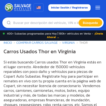
Iniciar Sesión / Registrarse
Búsqueda
400+ Subastas programadas para Hoy | 180k+ vehículos en Venta -
¡Únete
Ahora! →
INICIO
COMPRAR CARROS SALVAGE
VIRGINIA
THOR
Carros Usados Thor en Virginia
Si estás buscando Carros usados Thor en Virginia estás en
el lugar correcto. Alrededor de 150000 vehículos
reparables con poco daño y vehículos para piezas de
Copart Auto Subastas. Regístrate hoy para participar en
remates en vivo con tu propia cuenta en la página web de
Copart, sin necesitar licencia de consecionario. Vendemos
carros, camiones, camionetas, motos, botes, equipo
industrial y más, de todas las marcas y modelos, de
aseguradoras, empresas financieras, de inundación,
choques, reposesiones, robo, renta carros, etc. Somos el