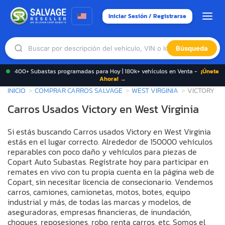
Iniciar Sesión / Registrarse
Búsqueda
400+ Subastas programadas para Hoy | 180k+ vehículos en Venta -
¡Únete
Ahora! →
INICIO
COMPRAR CARROS SALVAGE
WEST VIRGINIA
VICTORY
Carros Usados Victory en West Virginia
Si estás buscando Carros usados Victory en West Virginia
estás en el lugar correcto. Alrededor de 150000 vehículos
reparables con poco daño y vehículos para piezas de
Copart Auto Subastas. Regístrate hoy para participar en
remates en vivo con tu propia cuenta en la página web de
Copart, sin necesitar licencia de consecionario. Vendemos
carros, camiones, camionetas, motos, botes, equipo
industrial y más, de todas las marcas y modelos, de
aseguradoras, empresas financieras, de inundación,
choques, reposesiones, robo, renta carros, etc. Somos el